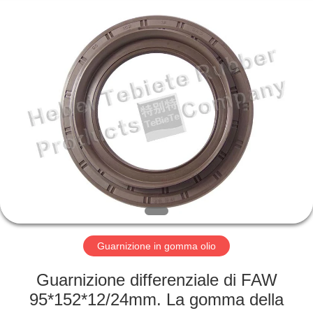
gomma
olio
fornitore.
Copyright
©
2019
-
2023
CASA
rubberoil-
seal.com.
All
Rights
Reserved.
PRODOTTI
CIRCA
NOI
GIRO
DELLA
Guarnizione in gomma olio
FABBRICA
Guarnizione differenziale di FAW
95*152*12/24mm. La gomma della