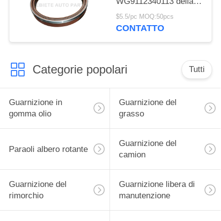
WG9112340113 della
guarnizione del T2
$5.5/pc MOQ:50pcs
190*220*30 Dongfeng
CONTATTO
Teloon
Categorie popolari
Tutti
Guarnizione in
Guarnizione del
gomma olio
grasso
Guarnizione del
Paraoli albero rotante
camion
Guarnizione del
Guarnizione libera di
rimorchio
manutenzione