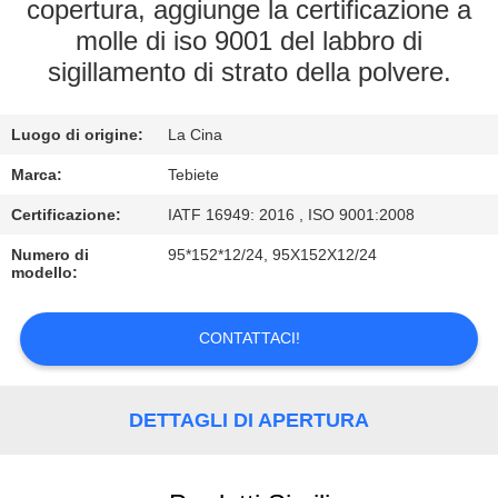
CONTROLLO
copertura, aggiunge la certificazione a
molle di iso 9001 del labbro di
DI
sigillamento di strato della polvere.
QUALITÀ
Luogo di origine:
La Cina
CONTATTICI
Marca:
Tebiete
NOTIZIE
Certificazione:
IATF 16949: 2016 , ISO 9001:2008
Numero di
95*152*12/24, 95X152X12/24
modello:
CASI
CONTATTACI!
DETTAGLI DI APERTURA