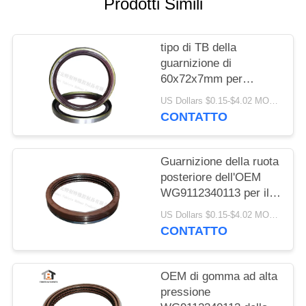
Prodotti Simili
tipo di TB della
guarnizione di
60x72x7mm per
l'albero a gomito di
US Dollars $0.15-$4.02 MOQ:10pcs
Dongfeng 153
CONTATTO
Guarnizione della ruota
posteriore dell'OEM
WG9112340113 per il
cino metallo di gomma
US Dollars $0.15-$4.02 MOQ:50 insiemi
del camion 190x220x30
CONTATTO
di Steyr mezzo mezzo
3 strati con il giunto
circolare
OEM di gomma ad alta
pressione