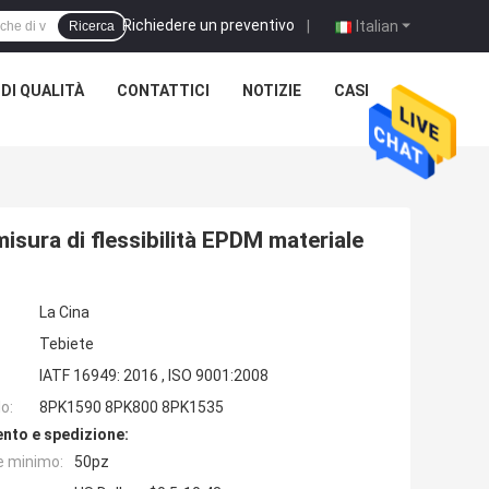
Richiedere un preventivo
|
Italian
Ricerca
DI QUALITÀ
CONTATTICI
NOTIZIE
CASI
misura di flessibilità EPDM materiale
La Cina
Tebiete
IATF 16949: 2016 , ISO 9001:2008
o:
8PK1590 8PK800 8PK1535
nto e spedizione:
e minimo:
50pz