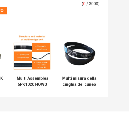
(
0
/ 3000)
PK
Multi Assemblea
Multi misura della
6PK1020 HOWO
cinghia del cuneo
b
336-375hp della
dell'OEM
t
cinghia del cuneo
D5010224370 per
di poli di V della
Renault Motor,
pompa idraulica
cinghia costolata
potere del A/C
5pk1071 di EPDM
V