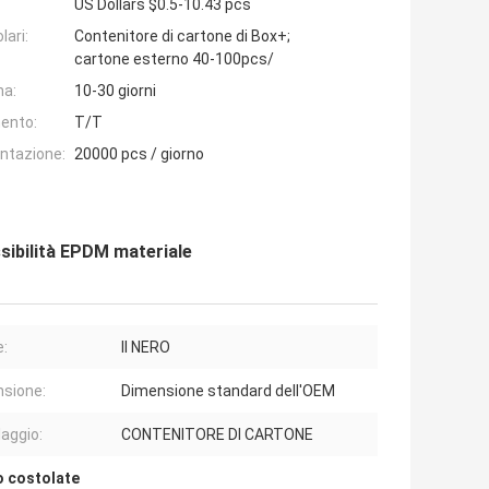
US Dollars $0.5-10.43 pcs
lari:
Contenitore di cartone di Box+;
cartone esterno 40-100pcs/
na:
10-30 giorni
ento:
T/T
entazione:
20000 pcs / giorno
essibilità EPDM materiale
e:
Il NERO
sione:
Dimensione standard dell'OEM
laggio:
CONTENITORE DI CARTONE
o costolate