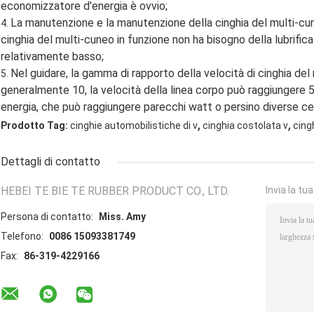
economizzatore d'energia è ovvio;
La manutenzione e la manutenzione della cinghia del multi-cune
4.
cinghia del multi-cuneo in funzione non ha bisogno della lubrifi
relativamente basso;
Nel guidare, la gamma di rapporto della velocità di cinghia de
5.
generalmente 10, la velocità della linea corpo può raggiungere
energia, che può raggiungere parecchi watt o persino diverse ce
,
,
Prodotto Tag:
cinghie automobilistiche di v
cinghia costolata v
cing
Dettagli di contatto
HEBEI TE BIE TE RUBBER PRODUCT CO., LTD.
Invia la tu
Persona di contatto:
Miss. Amy
Telefono:
0086 15093381749
Fax:
86-319-4229166