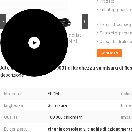
Prezzo:
Imballaggi partico
Tempi di conseg
Termini di pagam
Grande immagine :
Alto certificazione di iso
9001 di larghezza su misura di flessibilità
Capacità di alim
EPDM materiale
Contatto
Alto certificazione di iso 9001 di larghezza su misura di fl
descrizione
Materiale:
EPDM
Color
larghezza:
Su misura
Dimen
Qualità:
100.000 chilometri
Imbal
Evidenziare:
cinghia costolata v
,
cinghie di azionament