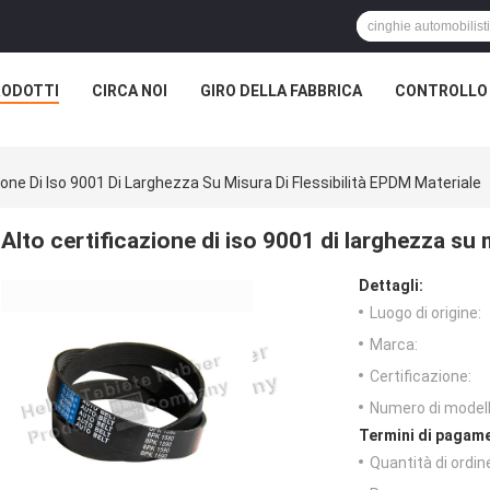
RODOTTI
CIRCA NOI
GIRO DELLA FABBRICA
CONTROLLO 
ione Di Iso 9001 Di Larghezza Su Misura Di Flessibilità EPDM Materiale
Alto certificazione di iso 9001 di larghezza su 
Dettagli:
Luogo di origine:
Marca:
Certificazione:
Numero di modell
Termini di pagame
Quantità di ordin