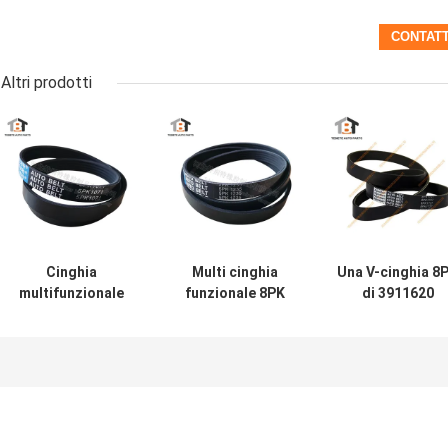
Altri prodotti
Cinghia
Multi cinghia
Una V-cinghia 8
multifunzionale
funzionale 8PK
di 3911620
5pk1071 del
9PK 10pk 15PK V
8PK1727 Muti Ri
nastro
del cuneo di 5PK
Weddg Fan Bel
trasportatore V
6PK - cinghia
For Cummins
dell'OEM
Engine
D5010224370