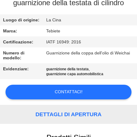
CONTROLLO
guarnizione della testata di cilindro
DI
Luogo di origine:
La Cina
QUALITÀ
Marca:
Tebiete
CONTATTICI
Certificazione:
IATF 16949: 2016
Numero di
Guarnizione della coppa dell'olio di Weichai
modello:
NOTIZIE
Evidenziare:
,
guarnizione della testata
guarnizione capa automobilistica
CASI
CONTATTACI!
MAPPA
DEL
DETTAGLI DI APERTURA
SITO