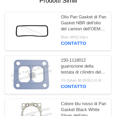
Prodotti Simili
PRIVACY
POLICY
Olio Pan Gasket di Pan
Gasket NBR dell'olio
del camion dell'OEM
5801717298 IVECO per
$5/pc MOQ:10pcs
il camion di GENLYON
CONTATTO
150-1118012
guarnizione della
testata di cilindro del
motore/guarnizione
US Dollars $0.03-$13.41 MOQ:500 pc
capa automobilistica
CONTATTO
Colore blu rosso di Pan
Gasket Black White
Silver dell'olio