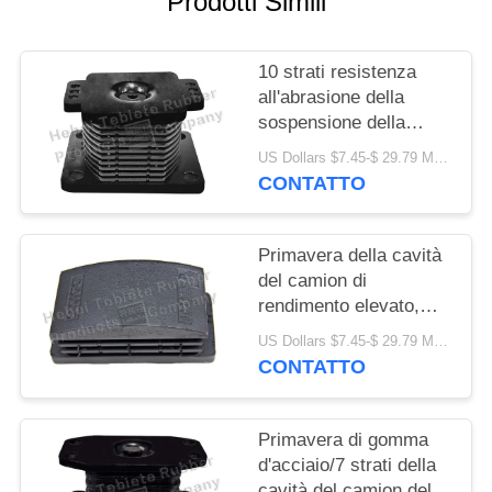
Prodotti Simili
PRIVACY
POLICY
10 strati resistenza
all'abrasione della
sospensione della
primavera della cavità
US Dollars $7.45-$ 29.79 MOQ:10PCS
del camion/primavera
CONTATTO
del sostegno
Primavera della cavità
del camion di
rendimento elevato,
molle a lamelle
US Dollars $7.45-$ 29.79 MOQ:30pcs
resistenti del camion
CONTATTO
Primavera di gomma
d'acciaio/7 strati della
cavità del camion del