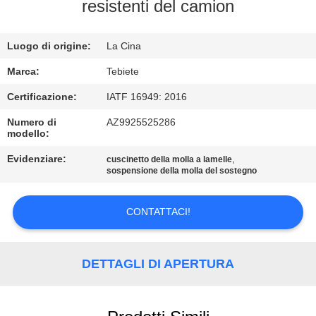
CONTROLLO
resistenti del camion
DI
Luogo di origine:
La Cina
QUALITÀ
Marca:
Tebiete
CONTATTICI
Certificazione:
IATF 16949: 2016
Numero di
AZ9925525286
modello:
NOTIZIE
Evidenziare:
,
cuscinetto della molla a lamelle
sospensione della molla del sostegno
CASI
CONTATTACI!
MAPPA
DEL
DETTAGLI DI APERTURA
SITO