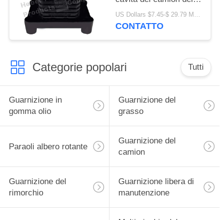
cuscinetto della molla a
US Dollars $7.45-$ 29.79 MOQ:30pcs
lamelle
CONTATTO
Categorie popolari
Tutti
Guarnizione in
Guarnizione del
gomma olio
grasso
Guarnizione del
Paraoli albero rotante
camion
Guarnizione del
Guarnizione libera di
rimorchio
manutenzione