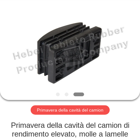
Te
Rubber
Product
Co.,
Ltd..
All
Rights
Reserved.
CASA
Developed
by
ECER
PRODOTTI
CIRCA
NOI
GIRO
DELLA
Primavera della cavità del camion
FABBRICA
Primavera della cavità del camion di
rendimento elevato, molle a lamelle