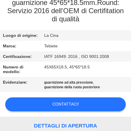
CONTROLLO
guarnizione 45*65*18.5mm.Round:
Servizio 2016 dell'OEM di Certifitation
DI
di qualità
QUALITÀ
Luogo di origine:
La Cina
CONTATTICI
Marca:
Tebiete
NOTIZIE
Certificazione:
IATF 16949: 2016 , ISO 9001:2008
Numero di
45X65X18.5, 45*65*18.5
modello:
CASI
Evidenziare:
,
guarnizione ad alta pressione
guarnizione della ruota posteriore
MAPPA
DEL
CONTATTACI!
SITO
DETTAGLI DI APERTURA