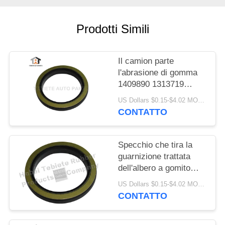
PRIVACY
POLICY
Prodotti Simili
Il camion parte
l'abrasione di gomma
1409890 1313719
resistenti di
US Dollars $0.15-$4.02 MOQ:10PCS
invecchiamento
CONTATTO
dell'isolamento della
guarnizione dell'albero
a gomito di FFPM
Specchio che tira la
guarnizione trattata
dell'albero a gomito
75x100x10/13mm per
US Dollars $0.15-$4.02 MOQ:500pcs
la guarnizione rotatoria
CONTATTO
interna del camion
1409890 di Scania