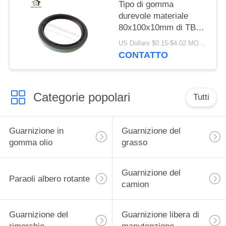
Tipo di gomma
durevole materiale
80x100x10mm di TB
del labbro della
US Dollars $0.15-$4.02 MOQ:20pcs
guarnizione singolo di
CONTATTO
qualità di della
guarnizione alto
Categorie popolari
Tutti
Guarnizione in
Guarnizione del
gomma olio
grasso
Guarnizione del
Paraoli albero rotante
camion
Guarnizione del
Guarnizione libera di