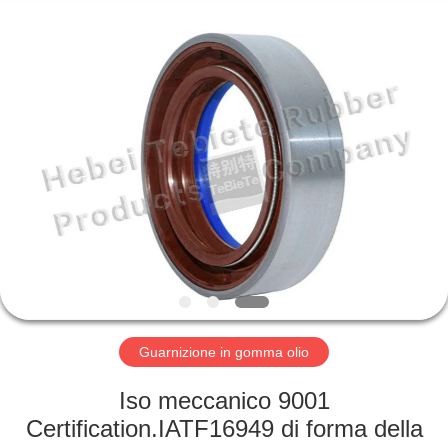
Te
Rubber
Product
Co.,
Ltd..
All
Rights
Reserved.
CASA
Developed
by
ECER
PRODOTTI
CIRCA
NOI
GIRO
DELLA
Guarnizione in gomma olio
FABBRICA
Iso meccanico 9001
Certification.IATF16949 di forma della