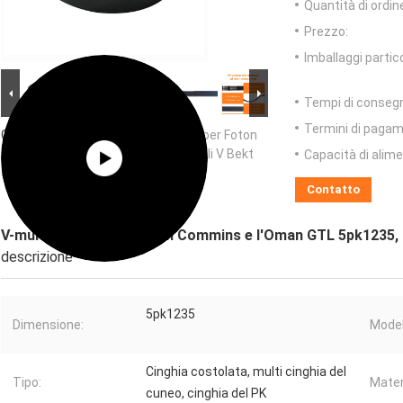
Quantità di ordin
Prezzo:
Imballaggi partico
Tempi di conseg
Termini di pagam
Grande immagine :
V-multi Rib Belt per Foton
Commins e l'Oman GTL 5pk1235, poli V Bekt
Capacità di alim
costolato per Nissan
Contatto
V-multi Rib Belt per Foton Commins e l'Oman GTL 5pk1235, 
descrizione
5pk1235
Dimensione:
Model
Cinghia costolata, multi cinghia del
Tipo:
Mater
cuneo, cinghia del PK