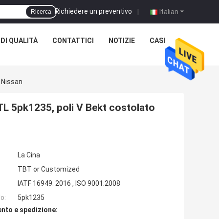
Richiedere un preventivo
|
Italian
Ricerca
DI QUALITÀ
CONTATTICI
NOTIZIE
CASI
 Nissan
TL 5pk1235, poli V Bekt costolato
La Cina
TBT or Customized
IATF 16949: 2016 , ISO 9001:2008
o:
5pk1235
nto e spedizione: