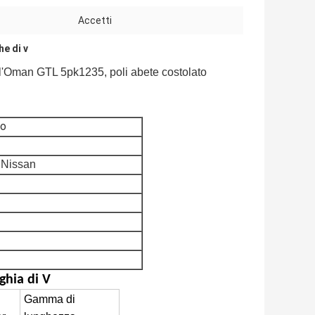
Accetti
he di v
l'Oman GTL 5pk1235, poli abete costolato
eo
 Nissan
ghia di V
Gamma di