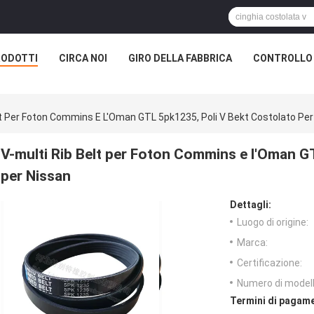
RODOTTI
CIRCA NOI
GIRO DELLA FABBRICA
CONTROLLO 
lt Per Foton Commins E L'Oman GTL 5pk1235, Poli V Bekt Costolato Per
V-multi Rib Belt per Foton Commins e l'Oman G
per Nissan
Dettagli:
Luogo di origine:
Marca:
Certificazione:
Numero di modell
Termini di pagame