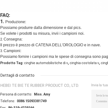
FAQ:
1.
Produzione:
Possiamo produrre dalla dimensione e dal pics.
Se volete i prodotti su misura, invii i campioni noi.
Consegna:
2.
Il prezzo è prezzo di CATENA DELL'OROLOGIO e in nave.
Campioni:
3.
Possiamo fornire i campioni ma le spese di consegna sono paga
,
,
Prodotto Tag:
cinghie automobilistiche di v
cinghia costolata v
cing
Dettagli di contatto
HEBEI TE BIE TE RUBBER PRODUCT CO., LTD.
Invia la tu
Persona di contatto:
Miss. Amy
Telefono:
0086 15093381749
Fax:
86-319-4229166