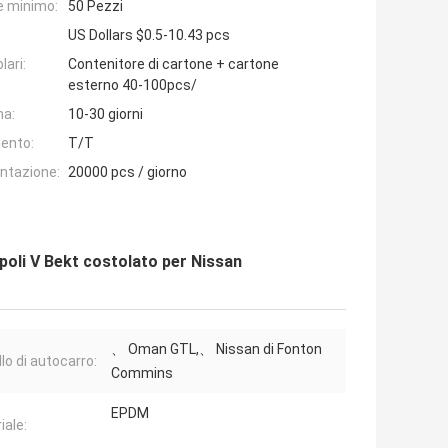
e minimo:
50 Pezzi
US Dollars $0.5-10.43 pcs
lari:
Contenitore di cartone + cartone
esterno 40-100pcs/
na:
10-30 giorni
ento:
T/T
entazione:
20000 pcs / giorno
poli V Bekt costolato per Nissan
、 Oman GTL,、 Nissan di Fonton
lo di autocarro:
Commins
EPDM
iale: