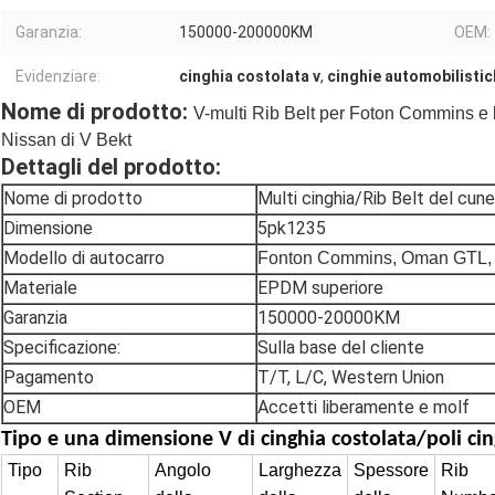
Garanzia:
150000-200000KM
OEM:
Evidenziare:
cinghia costolata v
,
cinghie automobilistic
Nome di prodotto:
V-multi Rib Belt per Foton Commins e 
Nissan di V Bekt
Dettagli del prodotto:
Nome di prodotto
Multi cinghia/Rib Belt del cun
Dimensione
5pk1235
Modello di autocarro
Fonton Commins, Oman GTL,
Materiale
EPDM superiore
Garanzia
150000-20000KM
Specificazione:
Sulla base del cliente
Pagamento
T/T, L/C, Western Union
OEM
Accetti liberamente e molf
Tipo e una dimensione
V di cinghia costolata/poli cin
Tipo
Rib
Angolo
Larghezza
Spessore
Rib