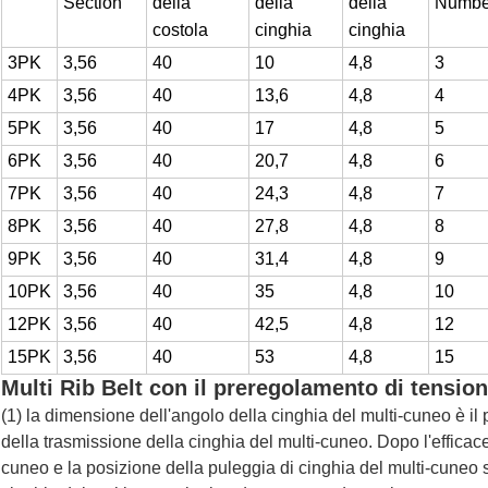
Section
della
della
della
Numbe
costola
cinghia
cinghia
3PK
3,56
40
10
4,8
3
4PK
3,56
40
13,6
4,8
4
5PK
3,56
40
17
4,8
5
6PK
3,56
40
20,7
4,8
6
7PK
3,56
40
24,3
4,8
7
8PK
3,56
40
27,8
4,8
8
9PK
3,56
40
31,4
4,8
9
10PK
3,56
40
35
4,8
10
12PK
3,56
40
42,5
4,8
12
15PK
3,56
40
53
4,8
15
Multi Rib Belt con il preregolamento di tension
(1) la dimensione dell'angolo della cinghia del multi-cuneo è il
della trasmissione della cinghia del multi-cuneo. Dopo l'efficace
cuneo e la posizione della puleggia di cinghia del multi-cuneo 