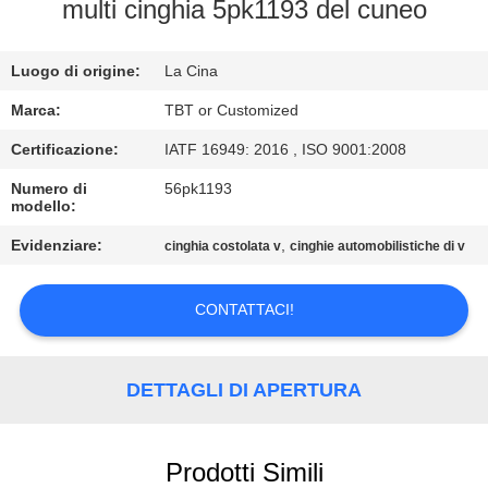
CONTROLLO
multi cinghia 5pk1193 del cuneo
DI
Luogo di origine:
La Cina
QUALITÀ
Marca:
TBT or Customized
CONTATTICI
Certificazione:
IATF 16949: 2016 , ISO 9001:2008
Numero di
56pk1193
modello:
NOTIZIE
Evidenziare:
,
cinghia costolata v
cinghie automobilistiche di v
CASI
CONTATTACI!
MAPPA
DEL
DETTAGLI DI APERTURA
SITO
Prodotti Simili