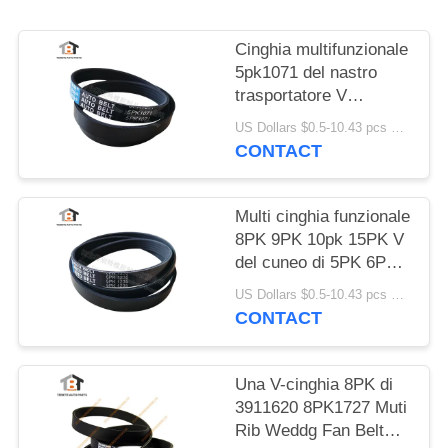
PRIVACY
POLICY
Cinghia multifunzionale
5pk1071 del nastro
trasportatore V
dell'OEM D5010224370
US Dollars $0.5-10.43 pcs MOQ:50 pezzi
CONTACT
Multi cinghia funzionale
8PK 9PK 10pk 15PK V
del cuneo di 5PK 6PK -
cinghia
US Dollars $0.5-10.43 pcs MOQ:50 pezzi
CONTACT
Una V-cinghia 8PK di
3911620 8PK1727 Muti
Rib Weddg Fan Belt