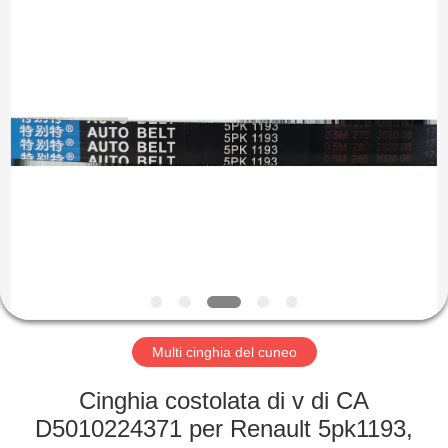
supplier.
Copyright
©
2019
-
2025
Hebei
Te
CASA
Bie
Te
Rubber
Product
Co.,
PRODOTTI
Ltd..
All
Rights
Reserved.
Developed
CIRCA
by
ECER
NOI
GIRO
DELLA
Multi cinghia del cuneo
FABBRICA
Cinghia costolata di v di CA
D5010224371 per Renault 5pk1193,