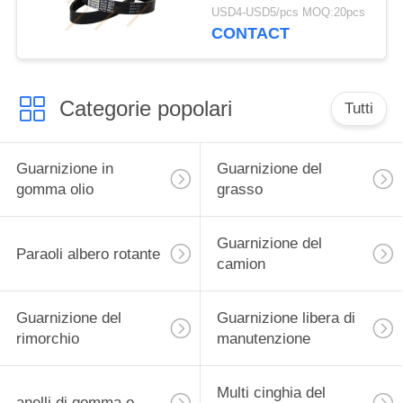
For Cummins Engine
USD4-USD5/pcs MOQ:20pcs
CONTACT
Categorie popolari
Tutti
Guarnizione in
Guarnizione del
gomma olio
grasso
Guarnizione del
Paraoli albero rotante
camion
Guarnizione del
Guarnizione libera di
rimorchio
manutenzione
Multi cinghia del
anelli di gomma o