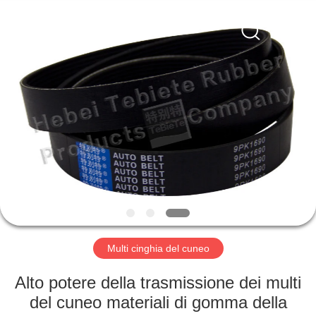
gomma
olio
fornitore.
Copyright
©
2019
-
2023
CASA
rubberoil-
seal.com.
All
Rights
Reserved.
PRODOTTI
CIRCA
NOI
GIRO
DELLA
Multi cinghia del cuneo
FABBRICA
Alto potere della trasmissione dei multi
del cuneo materiali di gomma della