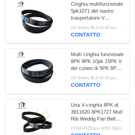
Cinghia multifunzionale
5pk1071 del nastro
trasportatore V
dell'OEM D5010224370
US Dollars $0.5-10.43 pcs MOQ:50 pezzi
CONTATTO
Multi cinghia funzionale
8PK 9PK 10pk 15PK V
del cuneo di 5PK 6PK -
cinghia
US Dollars $0.5-10.43 pcs MOQ:50 pezzi
CONTATTO
Una V-cinghia 8PK di
3911620 8PK1727 Muti
Rib Weddg Fan Belt
For Cummins Engine
USD4-USD5/pcs MOQ:20pcs