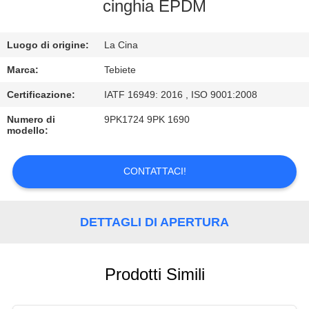
CONTROLLO
cinghia EPDM
DI
Luogo di origine:
La Cina
QUALITÀ
Marca:
Tebiete
CONTATTICI
Certificazione:
IATF 16949: 2016 , ISO 9001:2008
Numero di
9PK1724 9PK 1690
modello:
NOTIZIE
CONTATTACI!
CASI
DETTAGLI DI APERTURA
Prodotti Simili