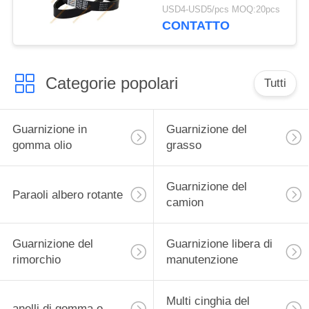
For Cummins Engine
USD4-USD5/pcs MOQ:20pcs
CONTATTO
Categorie popolari
Tutti
Guarnizione in
Guarnizione del
gomma olio
grasso
Guarnizione del
Paraoli albero rotante
camion
Guarnizione del
Guarnizione libera di
rimorchio
manutenzione
Multi cinghia del
anelli di gomma o