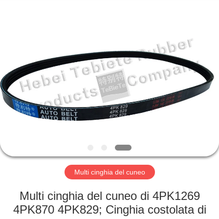
Rubber
Product
Co.,
Ltd..
All
Rights
Reserved.
Developed
CASA
by
ECER
PRODOTTI
CIRCA
NOI
GIRO
DELLA
Multi cinghia del cuneo
FABBRICA
Multi cinghia del cuneo di 4PK1269
4PK870 4PK829; Cinghia costolata di