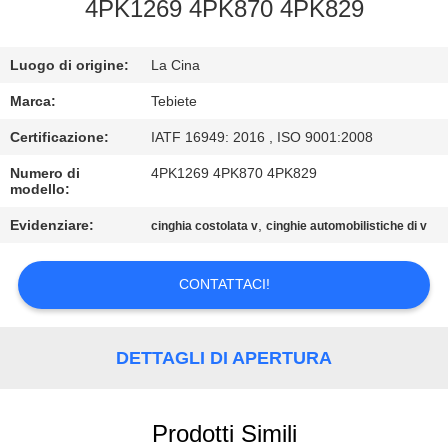
CONTROLLO
4PK1269 4PK870 4PK829
DI
Luogo di origine:
La Cina
QUALITÀ
Marca:
Tebiete
CONTATTICI
Certificazione:
IATF 16949: 2016 , ISO 9001:2008
Numero di
4PK1269 4PK870 4PK829
modello:
NOTIZIE
Evidenziare:
,
cinghia costolata v
cinghie automobilistiche di v
CASI
CONTATTACI!
MAPPA
DEL
DETTAGLI DI APERTURA
SITO
Prodotti Simili