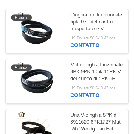
PRIVACY
POLICY
Cinghia multifunzionale
5pk1071 del nastro
trasportatore V
dell'OEM D5010224370
US Dollars $0.5-10.43 pcs MOQ:50 pezzi
CONTATTO
Multi cinghia funzionale
8PK 9PK 10pk 15PK V
del cuneo di 5PK 6PK -
cinghia
US Dollars $0.5-10.43 pcs MOQ:50 pezzi
CONTATTO
Una V-cinghia 8PK di
3911620 8PK1727 Muti
Rib Weddg Fan Belt