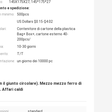
o:
145X175X27, 145*175*27
nto e spedizione:
e minimo:
500pcs
US Dollars $0.15-$4.02
lari:
Contenitore di cartone della plastica
Bag+ Box+; cartone esterno 40-
200pcs/
na:
10-30 giorni
ento:
T/T
entazione:
un giorno dei 10000 pc
 il giunto circolare). Mezzo mezzo ferro di
 Affari caldi
sioni:
standard