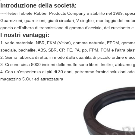
Introduzione della società:
----Hebei Tebiete Rubber Products Company è stabilito nel 1999, specia
Guarnizioni, guarnizioni, giunti circolari, V-cinghie, montaggio del mot
gancio dell'albero di trasmissione di gomma d'acciaio, del cuscinetto e 
I nostri vantaggi:
1. vario materiale: NBR, FKM (Vition), gomma naturale, EPDM, gomma 
speciale, bachelite, ABS, SBR, CP, PE, PA, pp, FPM, POM e l'altra plast
2. Siamo fabbrica diretta, in modo dalla quantità di piccolo ordine è acc
3. Ci sono circa 8000 insiemi delle muffe sono liberi. Inoltre, abbiamo 
4. Con un'esperienza di più di 30 anni, potremmo fornirvi soluzioni ada
magazzino 5.Our ed attrezzatura