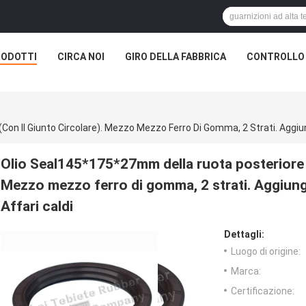
RODOTTI
CIRCA NOI
GIRO DELLA FABBRICA
CONTROLLO 
Olio Seal145*175*27mm della ruota posteriore d
Mezzo mezzo ferro di gomma, 2 strati. Aggiunga
Affari caldi
Dettagli:
Luogo di origine:
Marca:
Certificazione: