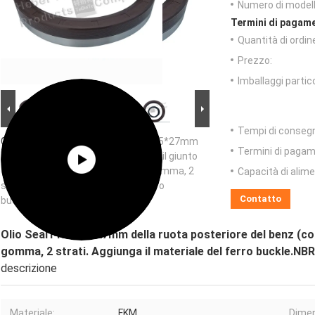
Numero di modell
Termini di pagame
Quantità di ordin
Prezzo:
Imballaggi partico
Tempi di conseg
Grande immagine :
Olio Seal145*175*27mm
Termini di pagam
della ruota posteriore del benz (con il giunto
circolare). Mezzo mezzo ferro di gomma, 2
Capacità di alim
strati. Aggiunga il materiale del ferro
Contatto
buckle.NBR. Affari caldi
Olio Seal145*175*27mm della ruota posteriore del benz (con
gomma, 2 strati. Aggiunga il materiale del ferro buckle.NBR.
descrizione
Materiale:
, FKM
Dimen