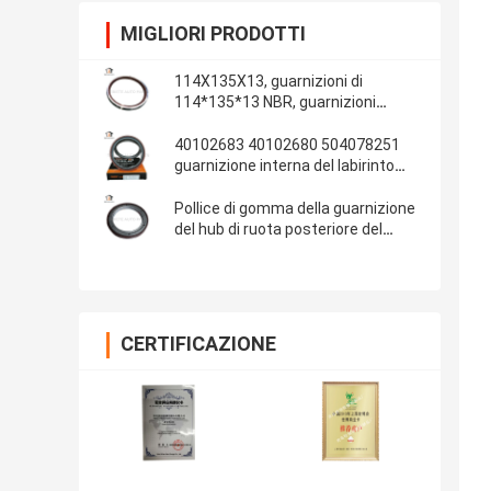
MIGLIORI PRODOTTI
114X135X13, guarnizioni di
114*135*13 NBR, guarnizioni
automobilistiche, parti di gomma,
materiale delle guarnizioni: NBR
40102683 40102680 504078251
guarnizione interna del labirinto
della guarnizione dell'albero a
gomito di IVECO 100*130*13/14
Pollice di gomma della guarnizione
del hub di ruota posteriore del
ponte 13T dell'OEM 681734 Fuwa
108x153x17 4.250x6.000x0.680
CERTIFICAZIONE