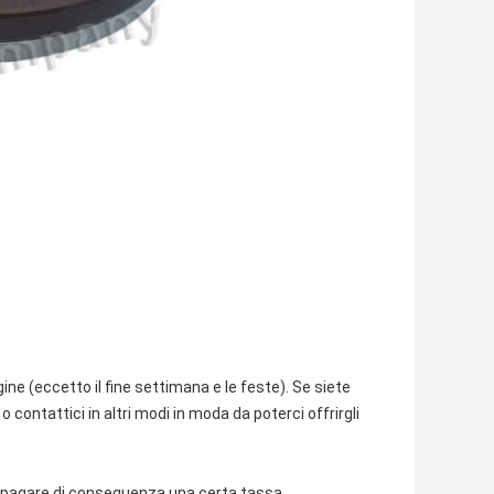
ne (eccetto il fine settimana e le feste). Se siete
 contattici in altri modi in moda da poterci offrirgli
di pagare di conseguenza una certa tassa.