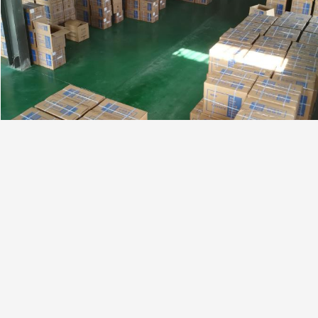
Requisiti della protezione del labbro principale d
1. Quando la guarnizione attraversa l'asse con le scanalature, le scanal
pallottola tipa sarà usata.
2. Il Ra della rugosità di superficie massimo della lavorazione con uten