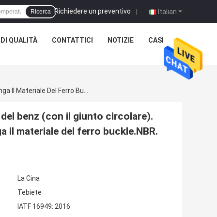
Richiedere un preventivo
|
Italian
Ricerca
DI QUALITÀ
CONTATTICI
NOTIZIE
CASI
Olio Seal145*175*27mm Della Ruota Posteriore Del Benz (con Il Giunto Circolare). Mezzo Mezzo Ferro Di Gomma, 2 Strati. Aggiunga Il Materiale Del Ferro Buckle.NBR. Affari Caldi
el benz (con il giunto circolare).
 il materiale del ferro buckle.NBR.
La Cina
Tebiete
IATF 16949: 2016