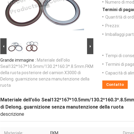
Numero di mode
Termini di paga
Quantità di or
Prezzo:
Imballaggi parti
Tempi di cons
Grande immagine :
Materiale dell'olio
Termini di pag
Seal132*167*10.5mm/130.2*160.3*.8.5mm.FKM
della ruota posteriore del camion X3000 di
Capacità di al
Delong. guarnizione senza manutenzione della
Contatto
ruota
Materiale dell'olio Seal132*167*10.5mm/130.2*160.3*.8.5m
di Delong. guarnizione senza manutenzione della ruota
descrizione
Materiale:
, FKM
Dimen