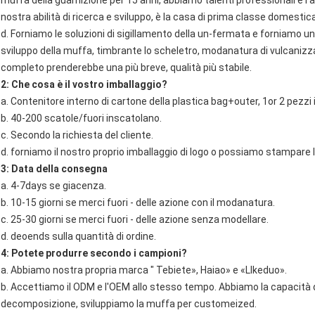
nostra abilità di ricerca e sviluppo, è la casa di prima classe domestic
d. Forniamo le soluzioni di sigillamento della un-fermata e forniamo u
sviluppo della muffa, timbrante lo scheletro, modanatura di vulcanizzaz
completo prenderebbe una più breve, qualità più stabile.
2: Che cosa è il vostro imballaggio?
a. Contenitore interno di cartone della plastica bag+outer, 1or 2 pezzi 
b. 40-200 scatole/fuori inscatolano.
c. Secondo la richiesta del cliente.
d. forniamo il nostro proprio imballaggio di logo o possiamo stampare l'
3: Data della consegna
a. 4-7days se giacenza.
b. 10-15 giorni se merci fuori - delle azione con il modanatura.
c. 25-30 giorni se merci fuori - delle azione senza modellare.
d. deoends sulla quantità di ordine.
4: Potete produrre secondo i campioni?
a. Abbiamo nostra propria marca " Tebiete», Haiao» e «LIkeduo».
b. Accettiamo il ODM e l'OEM allo stesso tempo. Abbiamo la capacità di
decomposizione, sviluppiamo la muffa per customeized.