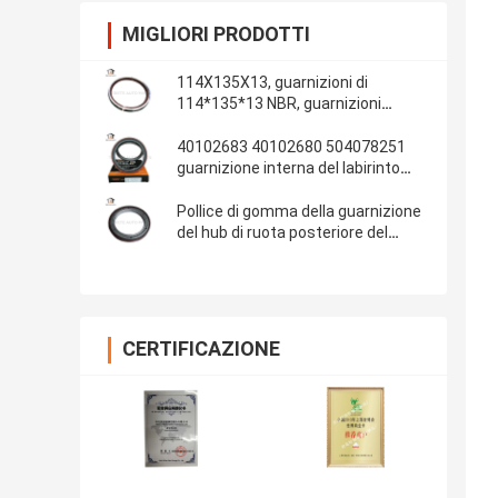
MIGLIORI PRODOTTI
114X135X13, guarnizioni di
114*135*13 NBR, guarnizioni
automobilistiche, parti di gomma,
materiale delle guarnizioni: NBR
40102683 40102680 504078251
guarnizione interna del labirinto
della guarnizione dell'albero a
gomito di IVECO 100*130*13/14
Pollice di gomma della guarnizione
del hub di ruota posteriore del
ponte 13T dell'OEM 681734 Fuwa
108x153x17 4.250x6.000x0.680
CERTIFICAZIONE