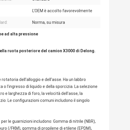
L'OEM è accolto favorevolmente
ard:
Norma, su misura
ne ad alta pressione
lla ruota posteriore del camion X3000 di Delong.
 rotatoria dell'alloggio e dell'asse. Ha un labbro
 o l'ingresso di liquido e della sporcizia. La selezione
o e larghezza di foro, la velocità dell'asse, la
vizio. Le configurazioni comuni includono il singolo
 per le guarnizioni includono: Gomma di nitrile (NBR),
uro (/FKM), gomma di propilene di etilene (EPDM),