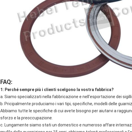
FAQ:
1: Perché sempre più i clienti scelgono la vostra fabbrica?
a. Siamo specializzati nella fabbricazione e nell'esportazione dei sigilli 
b. Pricipalmente produciamo i vari tipi, specifiche, modelli delle guarn
Abbiamo tutte le specifiche di cui avete bisogno per aiutarvi a raggiung
sforzo e la preoccupazione.
c. Lungamente siamo stati un domestico e numeroso affare internazion
muffa della guarnizione per 15 anni, abbiamo talenti professionali e l'a