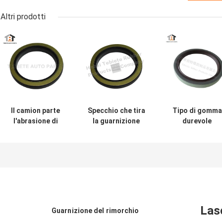
Altri prodotti
Il camion parte
Specchio che tira
Tipo di gomma
l'abrasione di
la guarnizione
durevole
gomma 1409890
trattata
materiale
1313719
dell'albero a
80x100x10mm d
resistenti di
gomito
TB del labbro
invecchiamento
75x100x10/13mm
della guarnizio
dell'isolamento
per la guarnizione
singolo di quali
della guarnizione
rotatoria interna
di della
dell'albero a
del camion
guarnizione alt
gomito di FFPM
1409890 di Scania
Las
Guarnizione del rimorchio