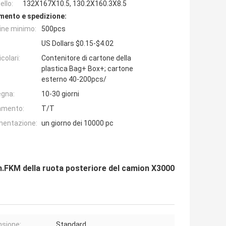
llo:
132X167X10.5, 130.2X160.3X8.5
mento e spedizione:
dine minimo:
500pcs
US Dollars $0.15-$4.02
colari:
Contenitore di cartone della
plastica Bag+ Box+; cartone
esterno 40-200pcs/
egna:
10-30 giorni
amento:
T/T
imentazione:
un giorno dei 10000 pc
m.FKM della ruota posteriore del camion X3000
sione:
Standard