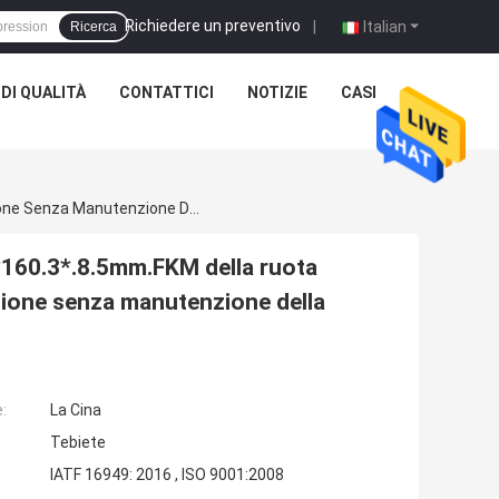
Richiedere un preventivo
|
Italian
Ricerca
DI QUALITÀ
CONTATTICI
NOTIZIE
CASI
Materiale Dell'olio Seal132*167*10.5mm/130.2*160.3*.8.5mm.FKM Della Ruota Posteriore Del Camion X3000 Di Delong. Guarnizione Senza Manutenzione Della Ruota
*160.3*.8.5mm.FKM della ruota
zione senza manutenzione della
:
La Cina
Tebiete
IATF 16949: 2016 , ISO 9001:2008