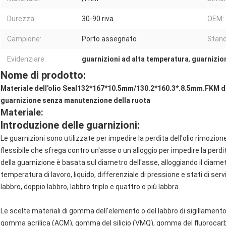
Durezza:
30-90 riva
OEM:
Campione:
Porto assegnato
Stand
Evidenziare:
guarnizioni ad alta temperatura
,
guarnizio
Nome di prodotto:
Materiale dell'olio Seal132*167*10.5mm/130.2*160.3*.8.5mm.FKM de
guarnizione senza manutenzione della ruota
Materiale:
Introduzione delle guarnizioni:
Le guarnizioni sono utilizzate per impedire la perdita dell'olio rimozione
flessibile che sfrega contro un'asse o un alloggio per impedire la perdita
della guarnizione è basata sul diametro dell'asse, alloggiando il diametr
temperatura di lavoro, liquido, differenziale di pressione e stati di ser
labbro, doppio labbro, labbro triplo e quattro o più labbra.
Le scelte materiali di gomma dell'elemento o del labbro di sigillamento
gomma acrilica (ACM), gomma del silicio (VMQ), gomma del fluorocarb