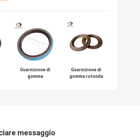
Guarnizione di
Guarnizione di
gomma
gomma rotonda
dell'albero a
117.5x158x17mm
i
gomito dell'OEM
per il ponte di
12011821B FKM
BPW con l'OEM
ne
per il camion
d'acciaio di
tà
80x100x12mm di
strato della
Scania
polvere e del
o
cuscinetto:
0256647400
ciare messaggio