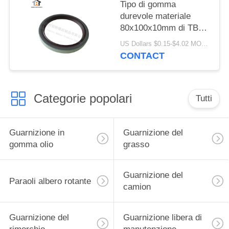
Tipo di gomma
durevole materiale
80x100x10mm di TB
del labbro della
US Dollars $0.15-$4.02 MOQ:20pcs
guarnizione singolo di
CONTACT
qualità di della
guarnizione alto
Categorie popolari
Tutti
Guarnizione in
Guarnizione del
gomma olio
grasso
Guarnizione del
Paraoli albero rotante
camion
Guarnizione del
Guarnizione libera di