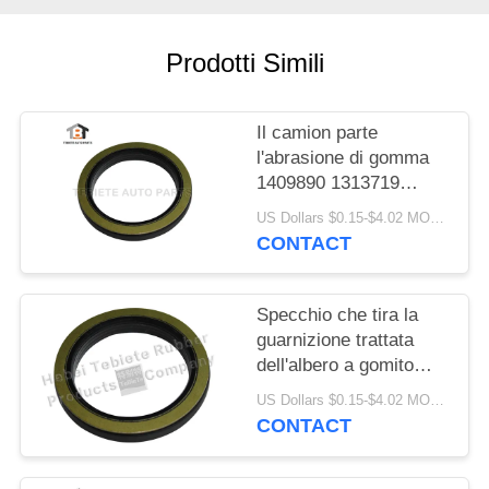
PRIVACY
POLICY
Prodotti Simili
Il camion parte
l'abrasione di gomma
1409890 1313719
resistenti di
US Dollars $0.15-$4.02 MOQ:10PCS
invecchiamento
CONTACT
dell'isolamento della
guarnizione dell'albero
a gomito di FFPM
Specchio che tira la
guarnizione trattata
dell'albero a gomito
75x100x10/13mm per
US Dollars $0.15-$4.02 MOQ:500pcs
la guarnizione rotatoria
CONTACT
interna del camion
1409890 di Scania