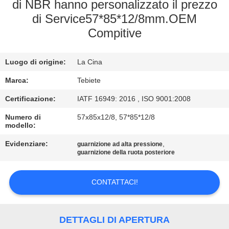
CONTROLLO
di NBR hanno personalizzato il prezzo
di Service57*85*12/8mm.OEM
DI
Compitive
QUALITÀ
Luogo di origine:
La Cina
CONTATTICI
Marca:
Tebiete
NOTIZIE
Certificazione:
IATF 16949: 2016 , ISO 9001:2008
Numero di
57x85x12/8, 57*85*12/8
modello:
CASI
Evidenziare:
,
guarnizione ad alta pressione
guarnizione della ruota posteriore
MAPPA
DEL
CONTATTACI!
SITO
DETTAGLI DI APERTURA