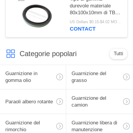
durevole materiale
80x100x10mm di TB
del labbro della
US Dollars $0.15-$4.02 MOQ:20pcs
guarnizione singolo di
CONTACT
qualità di della
guarnizione alto
Categorie popolari
Tutti
Guarnizione in
Guarnizione del
gomma olio
grasso
Guarnizione del
Paraoli albero rotante
camion
Guarnizione del
Guarnizione libera di
rimorchio
manutenzione