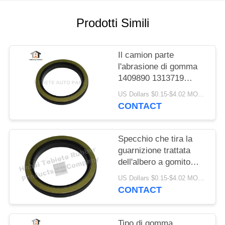
PRIVACY
POLICY
Prodotti Simili
Il camion parte
l'abrasione di gomma
1409890 1313719
resistenti di
US Dollars $0.15-$4.02 MOQ:10PCS
invecchiamento
CONTACT
dell'isolamento della
guarnizione dell'albero
a gomito di FFPM
Specchio che tira la
guarnizione trattata
dell'albero a gomito
75x100x10/13mm per
US Dollars $0.15-$4.02 MOQ:500pcs
la guarnizione rotatoria
CONTACT
interna del camion
1409890 di Scania
Tipo di gomma