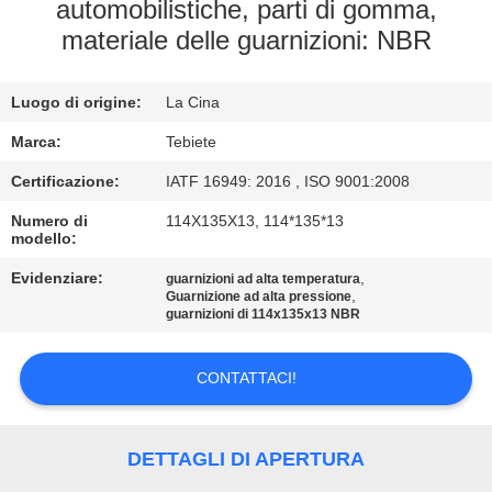
CONTROLLO
automobilistiche, parti di gomma,
materiale delle guarnizioni: NBR
DI
QUALITÀ
Luogo di origine:
La Cina
CONTATTICI
Marca:
Tebiete
Certificazione:
IATF 16949: 2016 , ISO 9001:2008
NOTIZIE
Numero di
114X135X13, 114*135*13
modello:
Evidenziare:
,
CASI
guarnizioni ad alta temperatura
,
Guarnizione ad alta pressione
guarnizioni di 114x135x13 NBR
MAPPA
CONTATTACI!
DEL
SITO
DETTAGLI DI APERTURA