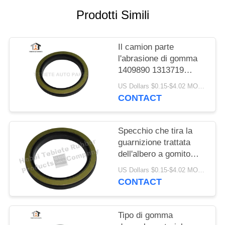
PRIVACY
Prodotti Simili
POLICY
Il camion parte
l'abrasione di gomma
1409890 1313719
resistenti di
US Dollars $0.15-$4.02 MOQ:10PCS
invecchiamento
CONTACT
dell'isolamento della
guarnizione dell'albero
a gomito di FFPM
Specchio che tira la
guarnizione trattata
dell'albero a gomito
75x100x10/13mm per
US Dollars $0.15-$4.02 MOQ:500pcs
la guarnizione rotatoria
CONTACT
interna del camion
1409890 di Scania
Tipo di gomma