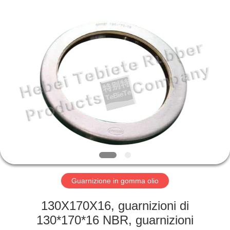
pressione
fornitore.
Copyright
©
2019
-
2025
Hebei
CASA
Te
Bie
Te
Rubber
Product
PRODOTTI
Co.,
Ltd..
All
Rights
Reserved.
CIRCA
Developed
by
ECER
NOI
GIRO
DELLA
Guarnizione in gomma olio
FABBRICA
130X170X16, guarnizioni di
130*170*16 NBR, guarnizioni