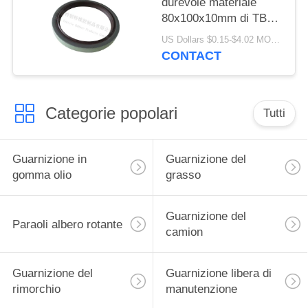
durevole materiale
80x100x10mm di TB
del labbro della
US Dollars $0.15-$4.02 MOQ:20pcs
guarnizione singolo di
CONTACT
qualità di della
guarnizione alto
Categorie popolari
Tutti
Guarnizione in
Guarnizione del
gomma olio
grasso
Guarnizione del
Paraoli albero rotante
camion
Guarnizione del
Guarnizione libera di
rimorchio
manutenzione