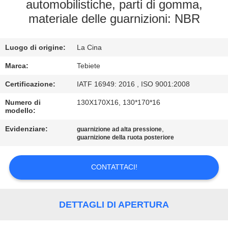
CONTROLLO
automobilistiche, parti di gomma,
materiale delle guarnizioni: NBR
DI
QUALITÀ
Luogo di origine:
La Cina
CONTATTICI
Marca:
Tebiete
Certificazione:
IATF 16949: 2016 , ISO 9001:2008
NOTIZIE
Numero di
130X170X16, 130*170*16
modello:
Evidenziare:
,
CASI
guarnizione ad alta pressione
guarnizione della ruota posteriore
MAPPA
CONTATTACI!
DEL
SITO
DETTAGLI DI APERTURA