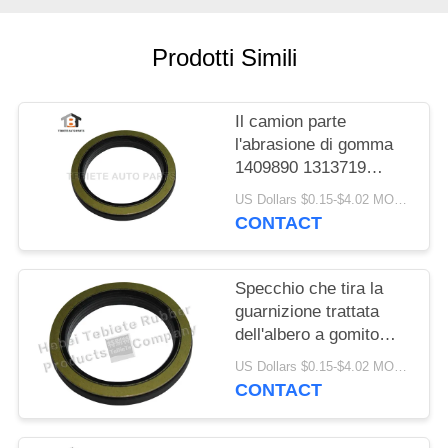
PRIVACY
POLICY
Prodotti Simili
Il camion parte
l'abrasione di gomma
1409890 1313719
resistenti di
US Dollars $0.15-$4.02 MOQ:10PCS
invecchiamento
CONTACT
dell'isolamento della
guarnizione dell'albero
a gomito di FFPM
Specchio che tira la
guarnizione trattata
dell'albero a gomito
75x100x10/13mm per
US Dollars $0.15-$4.02 MOQ:500pcs
la guarnizione rotatoria
CONTACT
interna del camion
1409890 di Scania