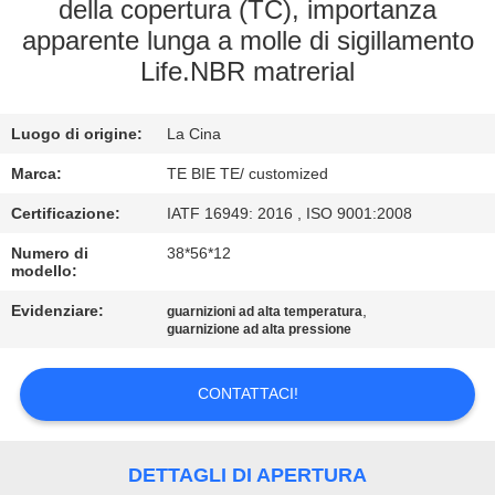
CONTROLLO
della copertura (TC), importanza
apparente lunga a molle di sigillamento
DI
Life.NBR matrerial
QUALITÀ
Luogo di origine:
La Cina
CONTATTICI
Marca:
TE BIE TE/ customized
NOTIZIE
Certificazione:
IATF 16949: 2016 , ISO 9001:2008
Numero di
38*56*12
modello:
CASI
Evidenziare:
,
guarnizioni ad alta temperatura
guarnizione ad alta pressione
MAPPA
DEL
CONTATTACI!
SITO
DETTAGLI DI APERTURA