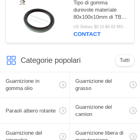
Tipo di gomma
durevole materiale
80x100x10mm di TB
del labbro della
US Dollars $0.15-$4.02 MOQ:20pcs
guarnizione singolo di
CONTACT
qualità di della
guarnizione alto
Categorie popolari
Tutti
Guarnizione in
Guarnizione del
gomma olio
grasso
Guarnizione del
Paraoli albero rotante
camion
Guarnizione del
Guarnizione libera di