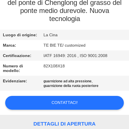
CONTROLLO
del ponte di Chenglong del grasso del
ponte medio durevole. Nuova
DI
tecnologia
QUALITÀ
Luogo di origine:
La Cina
CONTATTICI
Marca:
TE BIE TE/ customized
NOTIZIE
Certificazione:
IATF 16949: 2016 , ISO 9001:2008
Numero di
82X108X18
modello:
CASI
Evidenziare:
,
guarnizione ad alta pressione
guarnizione della ruota posteriore
MAPPA
DEL
CONTATTACI!
SITO
DETTAGLI DI APERTURA