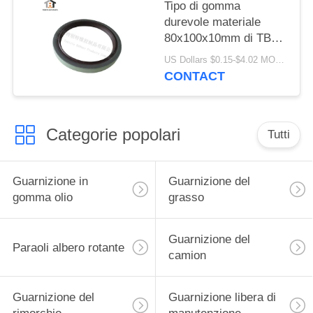
Tipo di gomma
durevole materiale
80x100x10mm di TB
del labbro della
US Dollars $0.15-$4.02 MOQ:20pcs
guarnizione singolo di
CONTACT
qualità di della
guarnizione alto
Categorie popolari
Tutti
Guarnizione in
Guarnizione del
gomma olio
grasso
Guarnizione del
Paraoli albero rotante
camion
Guarnizione del
Guarnizione libera di