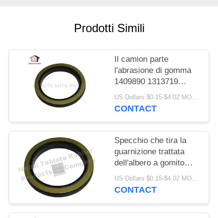
PRIVACY
POLICY
Prodotti Simili
Il camion parte
l'abrasione di gomma
1409890 1313719
resistenti di
US Dollars $0.15-$4.02 MOQ:10PCS
invecchiamento
CONTACT
dell'isolamento della
guarnizione dell'albero
a gomito di FFPM
Specchio che tira la
guarnizione trattata
dell'albero a gomito
75x100x10/13mm per
US Dollars $0.15-$4.02 MOQ:500pcs
la guarnizione rotatoria
CONTACT
interna del camion
1409890 di Scania