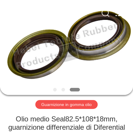
posteriore
supplier.
Copyright
©
2019
-
2025
Hebei
CASA
Te
Bie
Te
Rubber
Product
PRODOTTI
Co.,
Ltd..
All
Rights
Reserved.
CIRCA
Developed
by
ECER
NOI
GIRO
DELLA
Guarnizione in gomma olio
FABBRICA
Olio medio Seal82.5*108*18mm,
guarnizione differenziale di Diferential