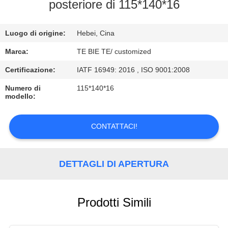
CONTROLLO
posteriore di 115*140*16
DI
Luogo di origine:
Hebei, Cina
QUALITÀ
Marca:
TE BIE TE/ customized
CONTATTICI
Certificazione:
IATF 16949: 2016 , ISO 9001:2008
Numero di
115*140*16
modello:
NOTIZIE
CONTATTACI!
CASI
DETTAGLI DI APERTURA
Prodotti Simili