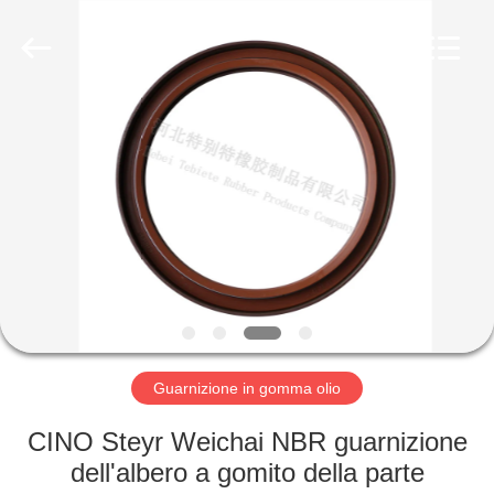
gomma
olio
fornitore.
Copyright
©
2019
-
2022
CASA
rubberoil-
seal.com.
All
Rights
Reserved.
PRODOTTI
CIRCA
NOI
GIRO
DELLA
Guarnizione in gomma olio
FABBRICA
CINO Steyr Weichai NBR guarnizione
dell'albero a gomito della parte