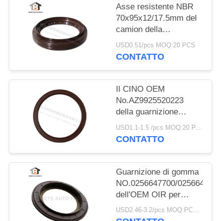
Asse resistente NBR
70x95x12/17.5mm del
camion della
guarnizione del camion
USD0.51/pcs MOQ:20 PCS
di Dongfeng
CONTATTO
70*95*12/17.5mm
Il CINO OEM
No.AZ9925520223
della guarnizione
dell'asse dell'equilibrio
USD1.1-1.5 /pcs MOQ:20 PCS
di HOWO gradua
CONTATTO
160*194*10.5mm
secondo la misura di
gomma
Guarnizione di gomma
NO.0256647700/025664680
dell'OEM OIR per
l'asse 117.5*158*17.8
USD2.46-3.2/pcs MOQ:PCS 1000
millimetro di BPW per il