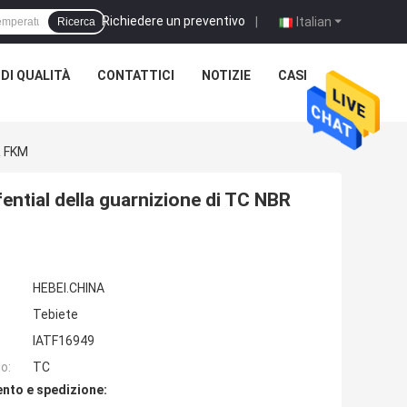
Richiedere un preventivo
|
Italian
Ricerca
DI QUALITÀ
CONTATTICI
NOTIZIE
CASI
R FKM
ential della guarnizione di TC NBR
HEBEI.CHINA
Tebiete
IATF16949
o:
TC
nto e spedizione: