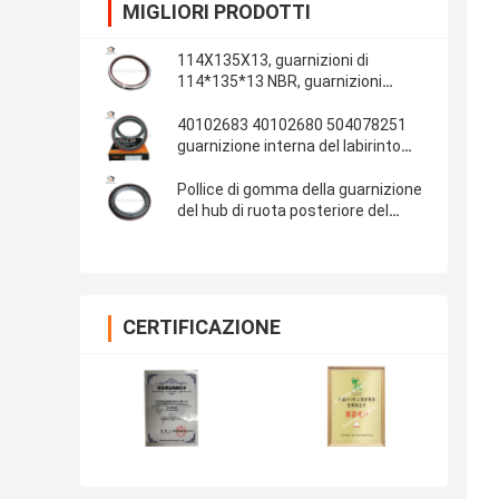
MIGLIORI PRODOTTI
114X135X13, guarnizioni di
114*135*13 NBR, guarnizioni
automobilistiche, parti di gomma,
materiale delle guarnizioni: NBR
40102683 40102680 504078251
guarnizione interna del labirinto
della guarnizione dell'albero a
gomito di IVECO 100*130*13/14
Pollice di gomma della guarnizione
del hub di ruota posteriore del
ponte 13T dell'OEM 681734 Fuwa
108x153x17 4.250x6.000x0.680
CERTIFICAZIONE