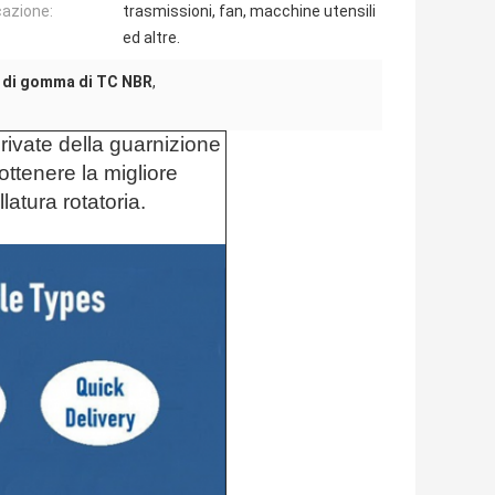
cazione:
trasmissioni, fan, macchine utensili
ed altre.
 di gomma di TC NBR
,
private della guarnizione
ottenere la migliore
latura rotatoria.