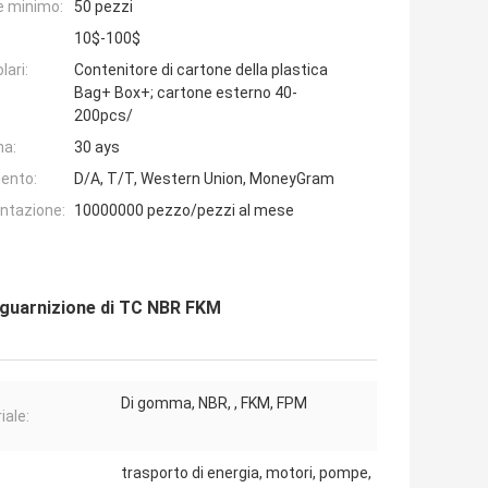
e minimo:
50 pezzi
10$-100$
lari:
Contenitore di cartone della plastica
Bag+ Box+; cartone esterno 40-
200pcs/
na:
30 ays
ento:
D/A, T/T, Western Union, MoneyGram
entazione:
10000000 pezzo/pezzi al mese
a guarnizione di TC NBR FKM
Di gomma, NBR, , FKM, FPM
iale:
trasporto di energia, motori, pompe,