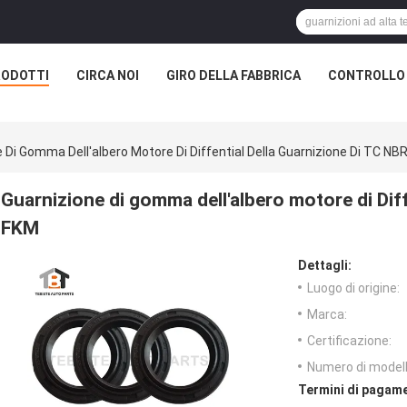
RODOTTI
CIRCA NOI
GIRO DELLA FABBRICA
CONTROLLO 
 Di Gomma Dell'albero Motore Di Diffential Della Guarnizione Di TC NB
Guarnizione di gomma dell'albero motore di Diff
FKM
Dettagli:
Luogo di origine:
Marca:
Certificazione:
Numero di modell
Termini di pagame