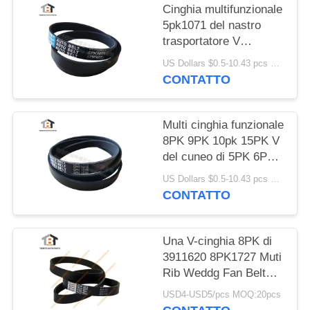
Cinghia multifunzionale
5pk1071 del nastro
trasportatore V
dell'OEM D5010224370
US Dollars $0.5-10.43 pcs MOQ:50 pezzi
CONTATTO
Multi cinghia funzionale
8PK 9PK 10pk 15PK V
del cuneo di 5PK 6PK -
cinghia
US Dollars $0.5-10.43 pcs MOQ:50 pezzi
CONTATTO
Una V-cinghia 8PK di
3911620 8PK1727 Muti
Rib Weddg Fan Belt
For Cummins Engine
USD4-USD5/pcs MOQ:20pcs