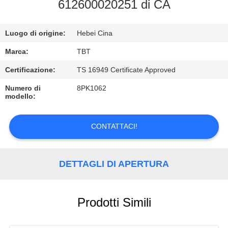
CONTROLLO
612600020251 di CA
DI
Luogo di origine:
Hebei Cina
QUALITÀ
Marca:
TBT
CONTATTICI
Certificazione:
TS 16949 Certificate Approved
Numero di
8PK1062
modello:
NOTIZIE
CONTATTACI!
CASI
DETTAGLI DI APERTURA
Prodotti Simili