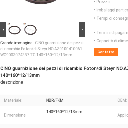
Prezzo:
Imballaggi partico
Tempi di conseg
Termini di pagam
Capacità di alim
Grande immagine :
CINO guarnizione dei pezzi
di ricambio Foton/di Steyr NO.AZ9100410061
Contatto
WG9003074387 TC 140*160*12/13mm
CINO guarnizione dei pezzi di ricambio Foton/di Steyr N
140*160*12/13mm
descrizione
Materiale:
NBR/FKM
OEM:
140*160*12/13mm
Dimensione:
Appli