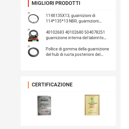
MIGLIORI PRODOTTI
114X135X13, guarnizioni di
114*135*13 NBR, guarnizioni
automobilistiche, parti di gomma,
materiale delle guarnizioni: NBR
40102683 40102680 504078251
guarnizione interna del labirinto
della guarnizione dell'albero a
gomito di IVECO 100*130*13/14
Pollice di gomma della guarnizione
del hub di ruota posteriore del
ponte 13T dell'OEM 681734 Fuwa
108x153x17 4.250x6.000x0.680
CERTIFICAZIONE