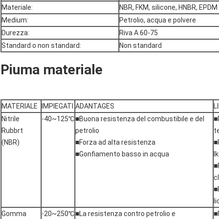
Materiale:
NBR, FKM, silicone, HNBR, EPDM
Medium:
Petrolio, acqua e polvere
Durezza:
Riva A 60-75
Standard o non standard:
Non standard
Piuma materiale
MATERIALE
IMPIEGATI
ADANTAGES
L
Nitrile
-40~125℃
■Buona resistenza del combustibile e del
■
Rubbrt
petrolio
t
(NBR)
■Forza ad alta resistenza
■
■Gonfiamento basso in acqua
l
■
c
■
l
Gomma
-20~250℃
■La resistenza contro petrolio e
■