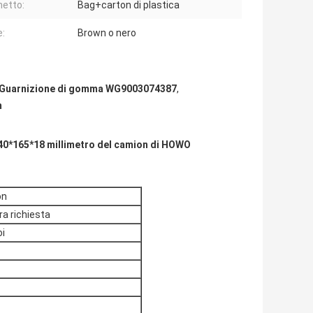
etto:
Bag+carton di plastica
e:
Brown o nero
Guarnizione di gomma WG9003074387
,
m
140*165*18 millimetro del camion di HOWO
on
a richiesta
oi