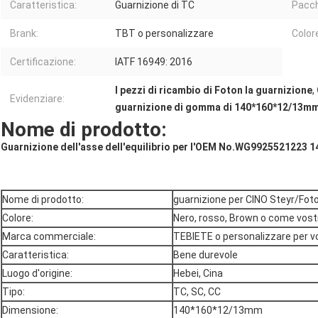
Caratteristica:
Guarnizione di TC
Pacch
Brank:
TBT o personalizzare
Color
Certificazione:
IATF 16949: 2016
I pezzi di ricambio di Foton la guarnizione
,
Evidenziare:
guarnizione di gomma di 140*160*12/13m
Nome di prodotto:
Guarnizione dell'asse dell'equilibrio per l'OEM No.WG9925521223 
Nome di prodotto:
guarnizione per CINO Steyr/Fot
Colore:
Nero, rosso, Brown o come vostr
Marca commerciale:
TEBIETE o personalizzare per v
Caratteristica:
Bene durevole
Luogo d'origine:
Hebei, Cina
Tipo:
TC, SC, CC
Dimensione:
140*160*12/13mm