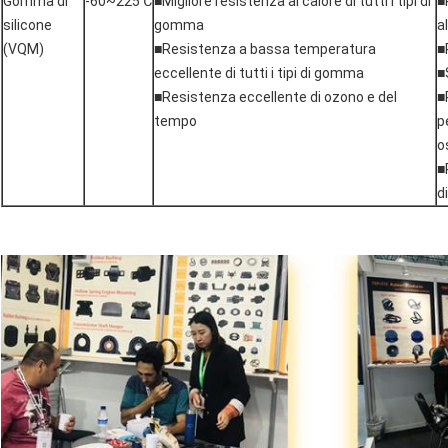
Gomma di
-60~225℃
■Migliore resistenza al calore di tutti i tipi di
■
silicone
gomma
a
(VQM)
■Resistenza a bassa temperatura
■
eccellente di tutti i tipi di gomma
■
■Resistenza eccellente di ozono e del
■
tempo
p
o
■
d