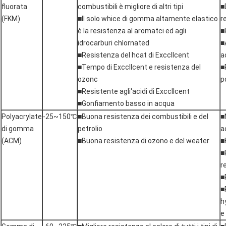
fluorata
combustibili è migliore di altri tipi
■
(FKM)
■Il solo whice di gomma altamente elastico
r
è la resistenza al aromatci ed agli
■
idrocarburi chlornated
■
■Resistenza del hcat di Exccllcent
a
■Tempo di Exccllcent e resistenza del
■
ozonc
p
■Resistente agli'acidi di Exccllcent
■Gonfiamento basso in acqua
Polyacrylate
-25~150℃
■Buona resistenza dei combustibili e del
■
di gomma
petrolio
a
(ACM)
■Buona resistenza di ozono e del weater
■
■
r
■
■
h
e