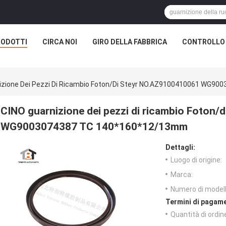
RODOTTI
CIRCA NOI
GIRO DELLA FABBRICA
CONTROLLO 
izione Dei Pezzi Di Ricambio Foton/di Steyr NO.AZ9100410061 WG
CINO guarnizione dei pezzi di ricambio Foton
WG9003074387 TC 140*160*12/13mm
Dettagli:
Luogo di origine:
Marca:
Numero di modell
Termini di pagame
Quantità di ordin