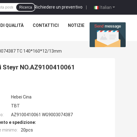
Richiedere un preventivo
|
Italian
Ricerca
DI QUALITÀ
CONTATTICI
NOTIZIE
CASI
9003074387 TC 140*160*12/13mm
/di Steyr NO.AZ9100410061
Hebei Cina
TBT
o:
AZ9100410061 WG9003074387
nto e spedizione:
e minimo:
20pcs