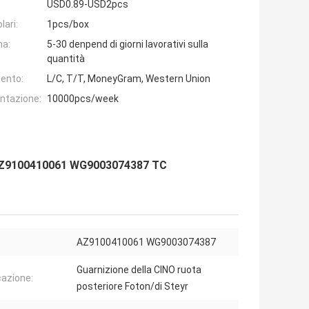
USD0.89-USD2pcs
lari:
1pcs/box
na:
5-30 denpend di giorni lavorativi sulla
quantità
ento:
L/C, T/T, MoneyGram, Western Union
entazione:
10000pcs/week
O.AZ9100410061 WG9003074387 TC
AZ9100410061 WG9003074387
Guarnizione della CINO ruota
cazione:
posteriore Foton/di Steyr