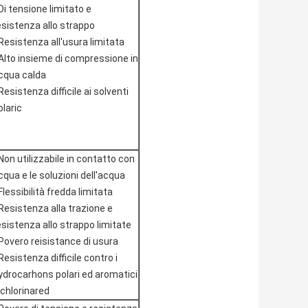
Di tensione limitato e
esistenza allo strappo
Resistenza all'usura limitata
Alto insieme di compressione in
cqua calda
Resistenza difficile ai solventi
olaric
Non utilizzabile in contatto con
cqua e le soluzioni dell'acqua
Flessibilità fredda limitata
Resistenza alla trazione e
esistenza allo strappo limitate
Povero reisistance di usura
Resistenza difficile contro i
ydrocarhons polari ed aromatici
 chlorinared