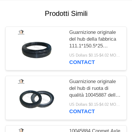
PRIVACY
POLICY
Prodotti Simili
Guarnizione originale
del hub della fabbrica
111.1*150.5*25
applicabile a Conmet
US Dollars $0.15-$4.02 MOQ:20 pezzi
Axle No 10045883
CONTACT
Guarnizione originale
del hub di ruota di
qualità 10045887 della
fabbrica per la
US Dollars $0.15-$4.02 MOQ:20 pezzi
guarnizione dell'asse
CONTACT
121x160.5x28.5 HNBR
di Conmet
10045884 Conmet Axle