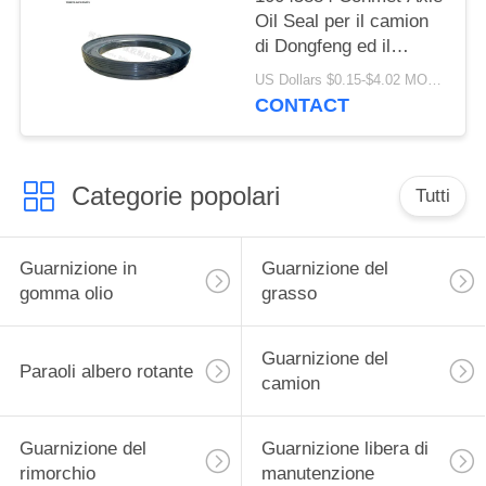
Oil Seal per il camion
di Dongfeng ed il
camion
US Dollars $0.15-$4.02 MOQ:20 pezzi
133.36x187.5x24 di
CONTACT
Volvo
Categorie popolari
Tutti
Guarnizione in
Guarnizione del
gomma olio
grasso
Guarnizione del
Paraoli albero rotante
camion
Guarnizione del
Guarnizione libera di
rimorchio
manutenzione