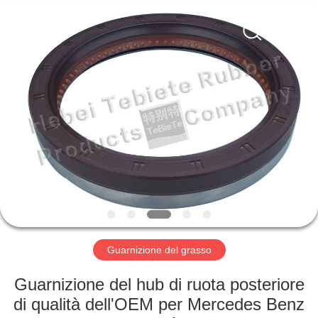
Copyright
©
2019
-
2025
Hebei
Te
Bie
CASA
Te
Rubber
Product
Co.,
Ltd..
PRODOTTI
All
Rights
Reserved.
Developed
by
CIRCA
ECER
NOI
GIRO
DELLA
Guarnizione del grasso
FABBRICA
Guarnizione del hub di ruota posteriore
di qualità dell'OEM per Mercedes Benz