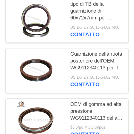
tipo di TB della
guarnizione di
60x72x7mm per
l'albero a gomito di
US Dollars $0.15-$4.02 MOQ:10pcs
Dongfeng 153
CONTATTO
Guarnizione della ruota
posteriore dell'OEM
WG9112340113 per il
cino metallo di gomma
US Dollars $0.15-$4.02 MOQ:50 insiemi
del camion 190x220x30
CONTATTO
di Steyr mezzo mezzo
3 strati con il giunto
circolare
OEM di gomma ad alta
pressione
WG9112340113 della
guarnizione del T2
$5.5/pc MOQ:50pcs
190*220*30 Dongfeng