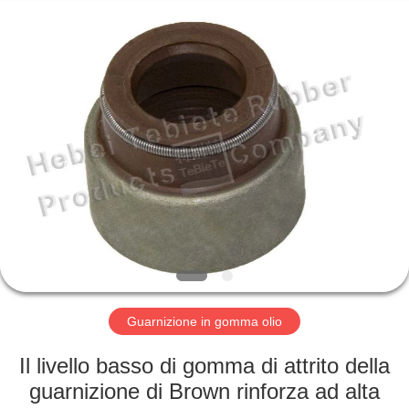
gomma
olio
fornitore.
Copyright
©
2019
-
2023
CASA
rubberoil-
seal.com.
All
Rights
Reserved.
PRODOTTI
CIRCA
NOI
GIRO
DELLA
Guarnizione in gomma olio
FABBRICA
Il livello basso di gomma di attrito della
guarnizione di Brown rinforza ad alta