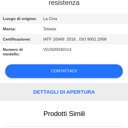
CONTROLLO
resistenza
DI
Luogo di origine:
La Cina
QUALITÀ
Marca:
Tebiete
CONTATTICI
Certificazione:
IATF 16949: 2016 , ISO 9001:2008
Numero di
VG2600040114
modello:
NOTIZIE
CONTATTACI!
CASI
DETTAGLI DI APERTURA
Prodotti Simili