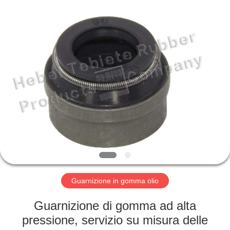
gomma
olio
fornitore.
Copyright
©
2019
-
2023
CASA
rubberoil-
seal.com.
All
Rights
Reserved.
PRODOTTI
CIRCA
NOI
GIRO
DELLA
Guarnizione in gomma olio
FABBRICA
Guarnizione di gomma ad alta
pressione, servizio su misura delle