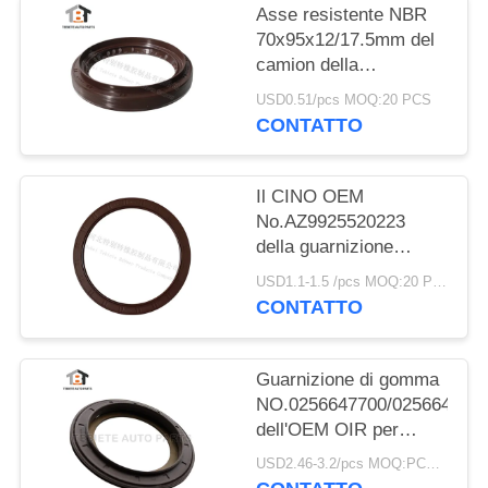
Asse resistente NBR
70x95x12/17.5mm del
camion della
guarnizione del camion
USD0.51/pcs MOQ:20 PCS
di Dongfeng
CONTATTO
70*95*12/17.5mm
Il CINO OEM
No.AZ9925520223
della guarnizione
dell'asse dell'equilibrio
USD1.1-1.5 /pcs MOQ:20 PCS
di HOWO gradua
CONTATTO
160*194*10.5mm
secondo la misura di
gomma
Guarnizione di gomma
NO.0256647700/025664680
dell'OEM OIR per
l'asse 117.5*158*17.8
USD2.46-3.2/pcs MOQ:PCS 1000
millimetro di BPW per il