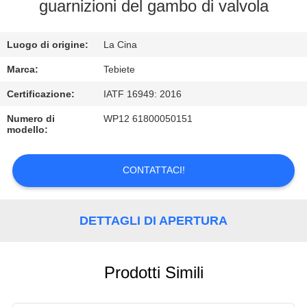
CONTROLLO
guarnizioni del gambo di valvola
DI
Luogo di origine:
La Cina
QUALITÀ
Marca:
Tebiete
CONTATTICI
Certificazione:
IATF 16949: 2016
Numero di
WP12 61800050151
modello:
NOTIZIE
CONTATTACI!
CASI
DETTAGLI DI APERTURA
Prodotti Simili