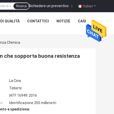
Richiedere un preventivo
|
Italian
Ricerca
DI QUALITÀ
CONTATTICI
NOTIZIE
CASI
enza Chimica
wn che sopporta buona resistenza
La Cina
Tebiete
IATF 16949: 2016
o:
Identificazione 205 millimetri
nto e spedizione: