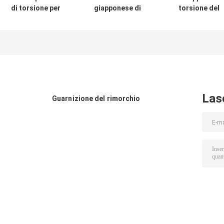
di torsione per
giapponese di
torsione del
camion/rimorchio
Rod di torsione
camion di HIN
per impieghi
del camion
Rod che
gravosi
55542-
imboccola
105*52*110 (foro
00Z00/55542-
105*52*110
19) mm Boccola
00Z02/55542-
φ19mm 49305-
V-Bar HINO/ISUZU
Z2005 per il foro
1110T/4930511
19mm di Nissan
105x52x110
Las
Guarnizione del rimorchio