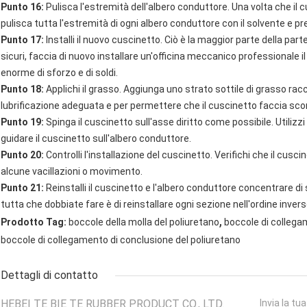
Punto 16:
Pulisca l'estremità dell'albero conduttore. Una volta che il
pulisca tutta l'estremità di ogni albero conduttore con il solvente e pre
Punto 17:
Installi il nuovo cuscinetto. Ciò è la maggior parte della part
sicuri, faccia di nuovo installare un'officina meccanico professional
enorme di sforzo e di soldi.
Punto 18:
Applichi il grasso. Aggiunga uno strato sottile di grasso ra
lubrificazione adeguata e per permettere che il cuscinetto faccia scor
Punto 19:
Spinga il cuscinetto sull'asse diritto come possibile. Utiliz
guidare il cuscinetto sull'albero conduttore.
Punto 20:
Controlli l'installazione del cuscinetto. Verifichi che il cusc
alcune vacillazioni o movimento.
Punto 21:
Reinstalli il cuscinetto e l'albero conduttore concentrare di 
tutta che dobbiate fare è di reinstallare ogni sezione nell'ordine inver
,
Prodotto Tag:
boccole della molla del poliuretano
boccole di collega
boccole di collegamento di conclusione del poliuretano
Dettagli di contatto
HEBEI TE BIE TE RUBBER PRODUCT CO., LTD.
Invia la tu