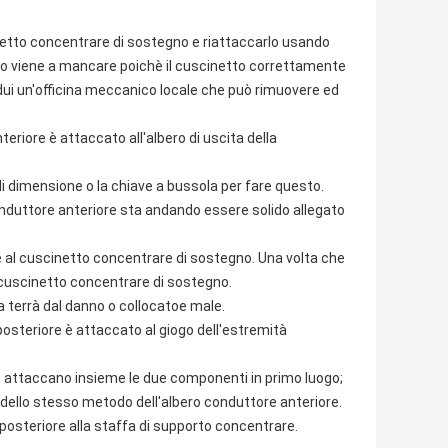
netto concentrare di sostegno e riattaccarlo usando
do viene a mancare poichè il cuscinetto correttamente
dui un'officina meccanico locale che può rimuovere ed
eriore è attaccato all'albero di uscita della
di dimensione o la chiave a bussola per fare questo.
onduttore anteriore sta andando essere solido allegato
e al cuscinetto concentrare di sostegno. Una volta che
l cuscinetto concentrare di sostegno.
la terrà dal danno o collocatoe male.
osteriore è attaccato al giogo dell'estremità
e attaccano insieme le due componenti in primo luogo;
dello stesso metodo dell'albero conduttore anteriore.
posteriore alla staffa di supporto concentrare.