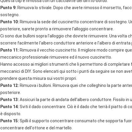
Questa clip è rimossa con un cacciavite del diritto-bordo.
Punto 9:
Rimuova lo stivale. Dopo che avete rimosso il morsetto, facci
sostegno.
Punto 10:
Rimuova la sede del cuscinetto concentrare di sostegno. Un
posteriore, sarete pronto a rimuovere l'alloggio concentrare.
Ci sono due bulloni sopra l'alloggio che dovrete rimuovere. Una volta c
scorrere facilmente l'albero conduttore anteriore e l'albero di entrata
Punto 11:
Rimuova il vecchio cuscinetto. Il migliore modo compire ques
meccanico professionale rimuovere ed il nuovo cuscinetto.
Hanno accesso ai migliori strumenti che li permettono di completare 
meccanici di DIY. Sono elencati qui sotto i punti da seguire se non av
prendere questa misura sui vostri propri.
Punto 12:
Rimuova i bulloni. Rimuova quei che colleghino la parte anter
posteriore.
Punto 13:
Assicuri la parte di andata dell'albero conduttore. Fissilo i
Punto 14:
Sviti il dado concentrare. Ciò è il dado che terrà il piatto di
è disposto.
Punto 15:
Spilli il supporto concentrare consumato che sopporta fuori
concentrare dell'ottone e del martello.