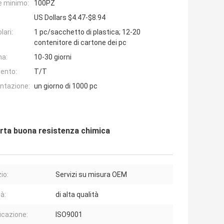
e minimo:
100PZ
US Dollars $4.47-$8.94
lari:
1 pc/sacchetto di plastica; 12-20
contenitore di cartone dei pc
na:
10-30 giorni
ento:
T/T
entazione:
un giorno di 1000 pc
orta buona resistenza chimica
io:
Servizi su misura OEM
à:
di alta qualità
ficazione:
ISO9001