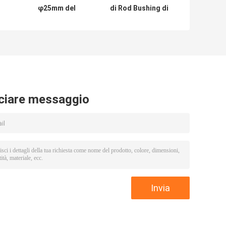
φ25mm del
di Rod Bushing di
O
camion di Rod
coppia di
Bush For HOWO il
torsione del
CINO dei pezzi di
camion di
ricambio
105x52x110
90*57*130mm del
millimetro Hino
10
camion
AZ9725529213 #
ciare messaggio