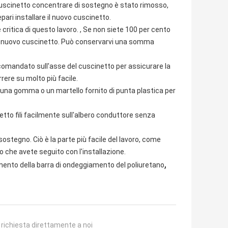
 cuscinetto concentrare di sostegno è stato rimosso,
pari installare il nuovo cuscinetto.
e critica di questo lavoro. , Se non siete 100 per cento
e il nuovo cuscinetto. Può conservarvi una somma
ccomandato sull'asse del cuscinetto per assicurare la
rere su molto più facile.
zi una gomma o un martello fornito di punta plastica per
inetto fili facilmente sull'albero conduttore senza
sostegno. Ciò è la parte più facile del lavoro, come
so che avete seguito con l'installazione.
,
mento della barra di ondeggiamento del poliuretano
a richiesta direttamente a noi