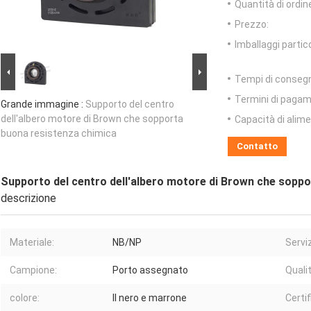
Quantità di ordin
Prezzo:
Imballaggi partico
Tempi di conseg
Termini di pagam
Grande immagine :
Supporto del centro
dell'albero motore di Brown che sopporta
Capacità di alim
buona resistenza chimica
Contatto
Supporto del centro dell'albero motore di Brown che sopp
descrizione
Materiale:
NB/NP
Serviz
Campione:
Porto assegnato
Qualit
colore:
Il nero e marrone
Certi