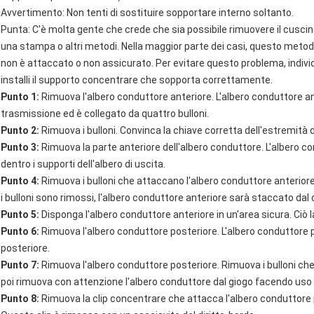
Avvertimento: Non tenti di sostituire sopportare interno soltanto.
Punta: C'è molta gente che crede che sia possibile rimuovere il cusci
una stampa o altri metodi. Nella maggior parte dei casi, questo meto
non è attaccato o non assicurato. Per evitare questo problema, indivi
installi il supporto concentrare che sopporta correttamente.
Punto 1:
Rimuova l'albero conduttore anteriore. L'albero conduttore ant
trasmissione ed è collegato da quattro bulloni.
Punto 2:
Rimuova i bulloni. Convinca la chiave corretta dell'estremità 
Punto 3:
Rimuova la parte anteriore dell'albero conduttore. L'albero c
dentro i supporti dell'albero di uscita.
Punto 4:
Rimuova i bulloni che attaccano l'albero conduttore anterior
i bulloni sono rimossi, l'albero conduttore anteriore sarà staccato da
Punto 5:
Disponga l'albero conduttore anteriore in un'area sicura. Ciò 
Punto 6:
Rimuova l'albero conduttore posteriore. L'albero conduttore p
posteriore.
Punto 7:
Rimuova l'albero conduttore posteriore. Rimuova i bulloni ch
poi rimuova con attenzione l'albero conduttore dal giogo facendo uso 
Punto 8:
Rimuova la clip concentrare che attacca l'albero conduttore 