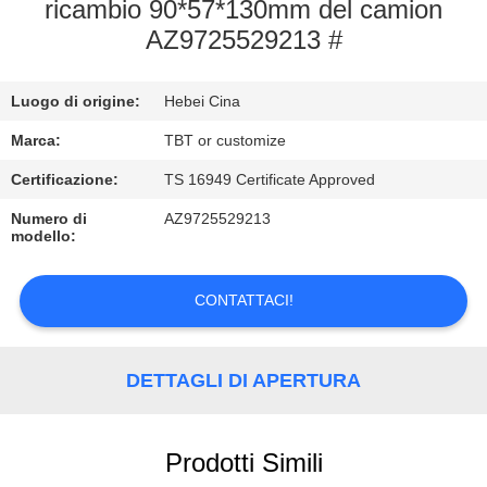
CONTROLLO
ricambio 90*57*130mm del camion
AZ9725529213 #
DI
QUALITÀ
Luogo di origine:
Hebei Cina
CONTATTICI
Marca:
TBT or customize
Certificazione:
TS 16949 Certificate Approved
NOTIZIE
Numero di
AZ9725529213
modello:
CASI
CONTATTACI!
DETTAGLI DI APERTURA
Prodotti Simili