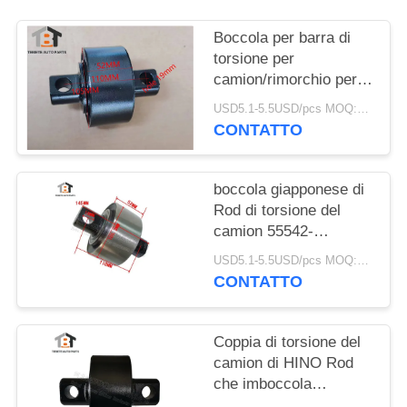
Boccola per barra di
torsione per
camion/rimorchio per
impieghi gravosi
USD5.1-5.5USD/pcs MOQ:50pcs
105*52*110 (foro 19)
CONTATTO
mm Boccola V-Bar
HINO/ISUZU
boccola giapponese di
Rod di torsione del
camion 55542-
00Z00/55542-
USD5.1-5.5USD/pcs MOQ:50 pezzi
00Z02/55542-Z2005
CONTATTO
per il foro 19mm di
Nissan 105x52x110
Coppia di torsione del
camion di HINO Rod
che imboccola
105*52*110 φ19mm