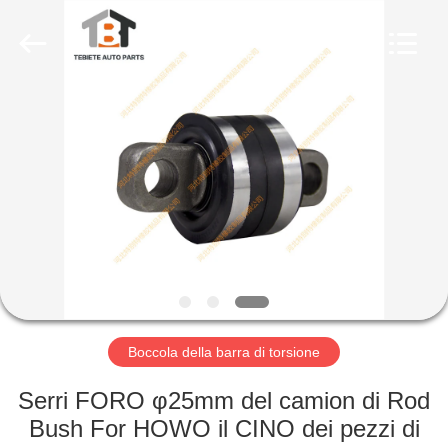
barra
di
ondeggiamento
del
poliuretano
fornitore.
Copyright
©
CASA
2019
-
2023
rubberoil-
seal.com.
PRODOTTI
All
Rights
Reserved.
Developed
by
CIRCA
ECER
NOI
GIRO
DELLA
Boccola della barra di torsione
FABBRICA
Serri FORO φ25mm del camion di Rod
Bush For HOWO il CINO dei pezzi di