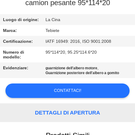
CONTROLLO
camion pesante 95*114*20
DI
Luogo di origine:
La Cina
QUALITÀ
Marca:
Tebiete
CONTATTICI
Certificazione:
IATF 16949: 2016, ISO 9001:2008
Numero di
95*114*20, 95.25*114.6*20
modello:
NOTIZIE
Evidenziare:
,
guarnizione dell'albero motore
Guarnizione posteriore dell'albero a gomito
CASI
CONTATTACI!
DETTAGLI DI APERTURA