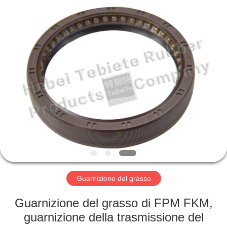
fornitore.
Copyright
©
2019
-
2025
rubberoil-
seal.com.
CASA
All
Rights
Reserved.
Developed
by
PRODOTTI
ECER
CIRCA
NOI
GIRO
DELLA
Guarnizione del grasso
FABBRICA
Guarnizione del grasso di FPM FKM,
guarnizione della trasmissione del