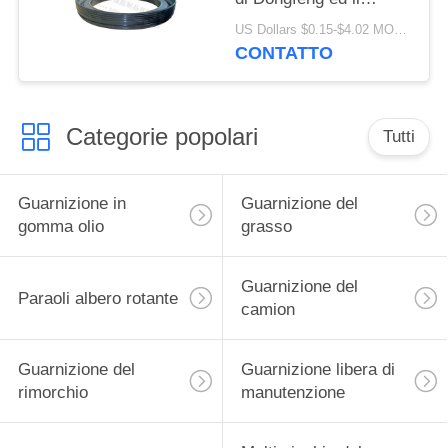
camion
US Dollars $0.15-$4.02 MOQ:20 pezzi
133.36x187.5x24 di
CONTATTO
Volvo
Categorie popolari
Tutti
Guarnizione in
Guarnizione del
gomma olio
grasso
Guarnizione del
Paraoli albero rotante
camion
Guarnizione del
Guarnizione libera di
rimorchio
manutenzione