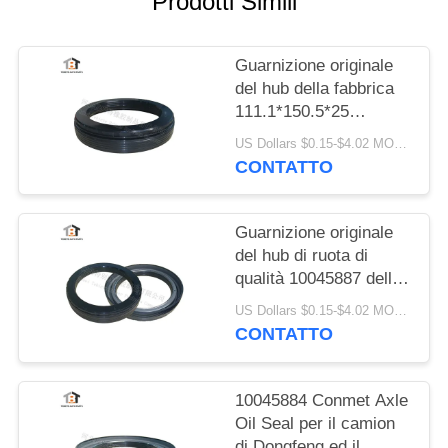
Prodotti Simili
Guarnizione originale
del hub della fabbrica
111.1*150.5*25
applicabile a Conmet
US Dollars $0.15-$4.02 MOQ:20 pezzi
Axle No 10045883
CONTATTO
Guarnizione originale
del hub di ruota di
qualità 10045887 della
fabbrica per la
US Dollars $0.15-$4.02 MOQ:20 pezzi
guarnizione dell'asse
CONTATTO
121x160.5x28.5 HNBR
di Conmet
10045884 Conmet Axle
Oil Seal per il camion
di Dongfeng ed il