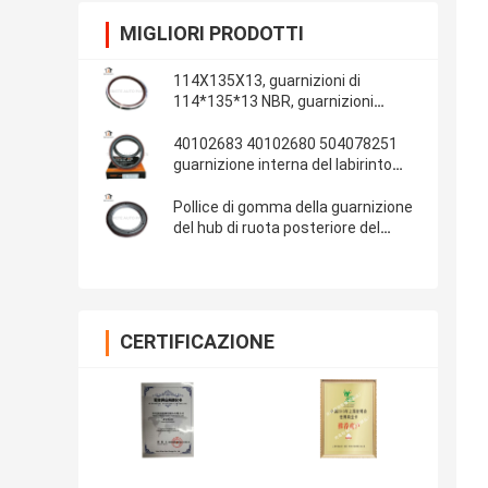
MIGLIORI PRODOTTI
114X135X13, guarnizioni di
114*135*13 NBR, guarnizioni
automobilistiche, parti di gomma,
materiale delle guarnizioni: NBR
40102683 40102680 504078251
guarnizione interna del labirinto
della guarnizione dell'albero a
gomito di IVECO 100*130*13/14
Pollice di gomma della guarnizione
del hub di ruota posteriore del
ponte 13T dell'OEM 681734 Fuwa
108x153x17 4.250x6.000x0.680
CERTIFICAZIONE