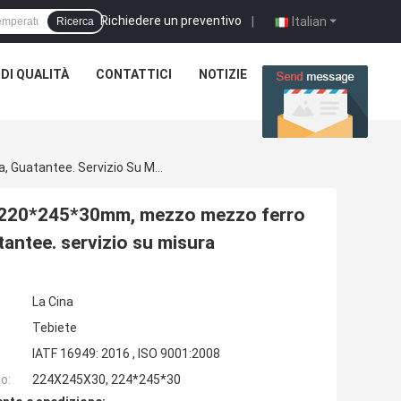
Richiedere un preventivo
|
Italian
Ricerca
DI QUALITÀ
CONTATTICI
NOTIZIE
CASI
Guarnizione Della Ruota Posteriore Di Minecart 220*245*30mm, Mezzo Mezzo Ferro Di Gomma. Durata Della Vita Di Lavoro Lunga, Guatantee. Servizio Su Misura
rt 220*245*30mm, mezzo mezzo ferro
tantee. servizio su misura
La Cina
Tebiete
IATF 16949: 2016 , ISO 9001:2008
o:
224X245X30, 224*245*30