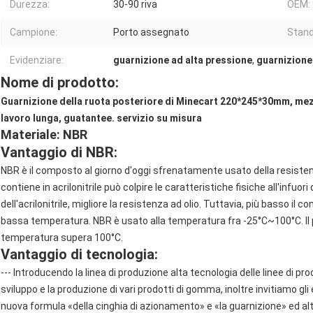
Durezza:
30-90 riva
OEM:
Campione:
Porto assegnato
Stand
Evidenziare:
guarnizione ad alta pressione
,
guarnizione
Nome di prodotto:
Guarnizione della ruota posteriore di Minecart 220*245*30mm, mez
lavoro lunga, guatantee. servizio su misura
Materiale: NBR
Vantaggio di NBR:
NBR è il composto al giorno d'oggi sfrenatamente usato della resistenza
contiene in acrilonitrile può colpire le caratteristiche fisiche all'infuori
dell'acrilonitrile, migliore la resistenza ad olio. Tuttavia, più basso il co
bassa temperatura. NBR è usato alla temperatura fra -25°C~100°C. Il 
temperatura supera 100°C.
Vantaggio di tecnologia:
--- Introducendo la linea di produzione alta tecnologia delle linee di 
sviluppo e la produzione di vari prodotti di gomma, inoltre invitiamo gl
nuova formula «della cinghia di azionamento» e «la guarnizione» ed alt