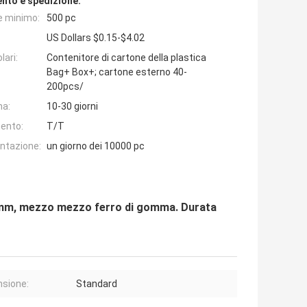
nto e spedizione:
e minimo:
500 pc
US Dollars $0.15-$4.02
lari:
Contenitore di cartone della plastica
Bag+ Box+; cartone esterno 40-
200pcs/
na:
10-30 giorni
ento:
T/T
entazione:
un giorno dei 10000 pc
30mm, mezzo mezzo ferro di gomma. Durata
sione:
Standard