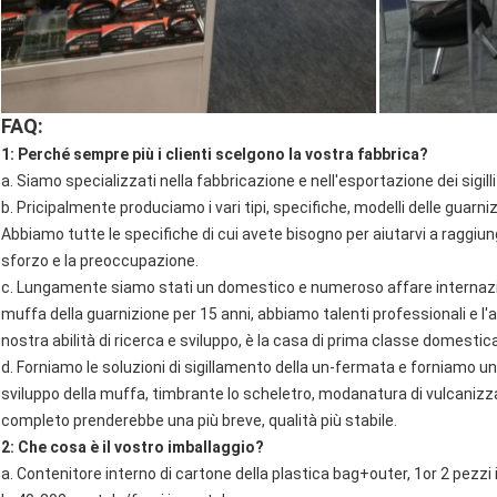
FAQ:
1: Perché sempre più i clienti scelgono la vostra fabbrica?
a. Siamo specializzati nella fabbricazione e nell'esportazione dei sigilli 
b. Pricipalmente produciamo i vari tipi, specifiche, modelli delle guarn
Abbiamo tutte le specifiche di cui avete bisogno per aiutarvi a raggiung
sforzo e la preoccupazione.
c. Lungamente siamo stati un domestico e numeroso affare internazion
muffa della guarnizione per 15 anni, abbiamo talenti professionali e l'a
nostra abilità di ricerca e sviluppo, è la casa di prima classe domestic
d. Forniamo le soluzioni di sigillamento della un-fermata e forniamo u
sviluppo della muffa, timbrante lo scheletro, modanatura di vulcanizzaz
completo prenderebbe una più breve, qualità più stabile.
2: Che cosa è il vostro imballaggio?
a. Contenitore interno di cartone della plastica bag+outer, 1or 2 pezzi 