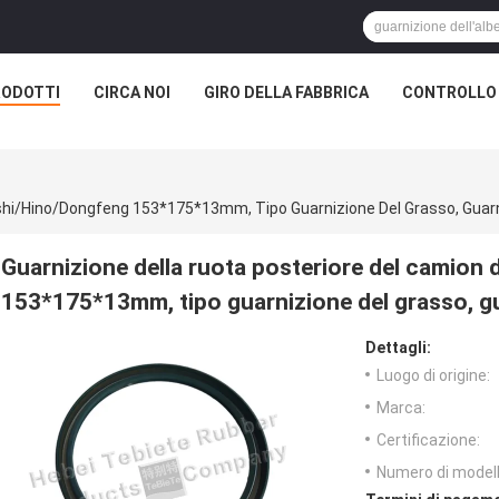
RODOTTI
CIRCA NOI
GIRO DELLA FABBRICA
CONTROLLO 
ishi/Hino/Dongfeng 153*175*13mm, Tipo Guarnizione Del Grasso, Guarn
Guarnizione della ruota posteriore del camion
153*175*13mm, tipo guarnizione del grasso, gu
Dettagli:
Luogo di origine:
Marca:
Certificazione:
Numero di modell