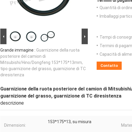
Termini di pagame
Quantità di ordin
Imballaggi partico
Tempi di conseg
Termini di pagam
Grande immagine :
Guarnizione della ruota
Capacità di alim
posteriore del camion di
Mitsubishi/Hino/Dongfeng 153*175*13mm,
Contatto
tipo guarnizione del grasso, guarnizione di TC
diresistenza
Guarnizione della ruota posteriore del camion di Mitsubis
guarnizione del grasso, guarnizione di TC diresistenza
descrizione
153*175*13, su misura
Dimensioni:
Mater