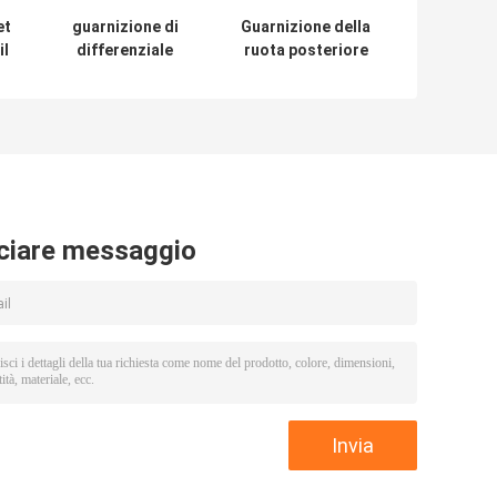
et
guarnizione di
Guarnizione della
il
differenziale
ruota posteriore
dell'OEM 680470
di TC
di 83x140x20mm
95x130x14mm per
per il CINO
Dongfeng 1061
4
camion di HOWO
ciare messaggio