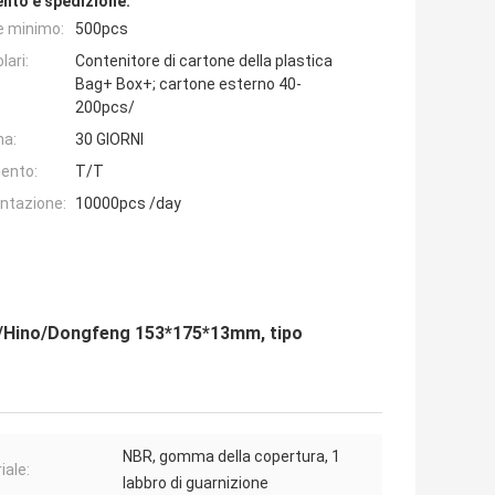
nto e spedizione:
e minimo:
500pcs
lari:
Contenitore di cartone della plastica
Bag+ Box+; cartone esterno 40-
200pcs/
na:
30 GIORNI
ento:
T/T
entazione:
10000pcs /day
hi/Hino/Dongfeng 153*175*13mm, tipo
NBR, gomma della copertura, 1
iale:
labbro di guarnizione