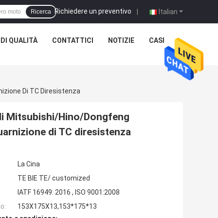
Richiedere un preventivo
|
Italian
Ricerca
DI QUALITÀ
CONTATTICI
NOTIZIE
CASI
izione Di TC Diresistenza
 di Mitsubishi/Hino/Dongfeng
arnizione di TC diresistenza
La Cina
TE BIE TE/ customized
IATF 16949: 2016 , ISO 9001:2008
o:
153X175X13,153*175*13