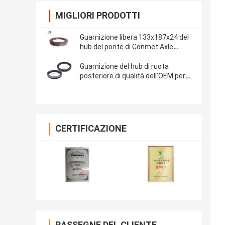
MIGLIORI PRODOTTI
Guarnizione libera 133x187x24 del
hub del ponte di Conmet Axle
Grease Oil Seal Maintenance di 75
rive
Guarnizione del hub di ruota
posteriore di qualità dell'OEM per
Mercedes Benz 145*175*27mm,
metà del mezzo ferro di gomma
CERTIFICAZIONE
RASSEGNE DEL CLIENTE