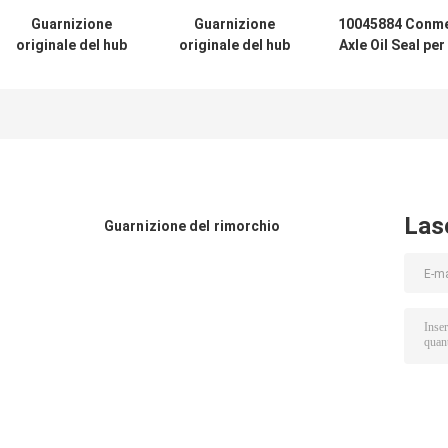
Guarnizione
Guarnizione
10045884 Conm
originale del hub
originale del hub
Axle Oil Seal per 
della fabbrica
di ruota di qualità
camion di
111.1*150.5*25
10045887 della
Dongfeng ed il
applicabile a
fabbrica per la
camion
Conmet Axle No
guarnizione
133.36x187.5x2
10045883
dell'asse
di Volvo
121x160.5x28.5
HNBR di Conmet
Las
Guarnizione del rimorchio