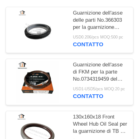
Guarnizione dell'asse
delle parti No.366303
per la guarnizione
dell'albero a gomito
USD0.206/pcs MOQ:500 pc
delle parti del camion
CONTATTO
di SCANIA NBR+PTFE
Guarnizione dell'asse
di FKM per la parte
No.0734319459 del
camion di /VOLVO
USD1-USD5/pcs MOQ:20 pc
/MAN /DAF /IVECO
CONTATTO
della trasmissione di
ZF
130x160x18 Front
Wheel Hub Oil Seal per
la guarnizione di TB di
Mercedes Benz