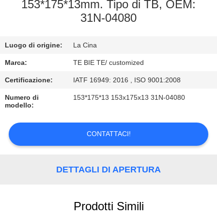
CONTROLLO
153*175*13mm. Tipo di TB, OEM:
31N-04080
DI
QUALITÀ
Luogo di origine:
La Cina
CONTATTICI
Marca:
TE BIE TE/ customized
Certificazione:
IATF 16949: 2016 , ISO 9001:2008
NOTIZIE
Numero di
153*175*13 153x175x13 31N-04080
modello:
CASI
CONTATTACI!
DETTAGLI DI APERTURA
Prodotti Simili