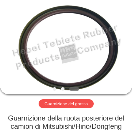
gomma
olio
fornitore.
Copyright
©
2019
-
2022
CASA
rubberoil-
seal.com.
All
Rights
Reserved.
PRODOTTI
CIRCA
NOI
GIRO
DELLA
Guarnizione del grasso
FABBRICA
Guarnizione della ruota posteriore del
camion di Mitsubishi/Hino/Dongfeng