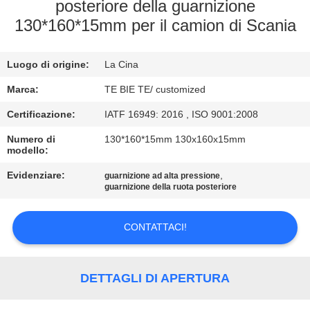
CONTROLLO
posteriore della guarnizione
130*160*15mm per il camion di Scania
DI
QUALITÀ
Luogo di origine:
La Cina
CONTATTICI
Marca:
TE BIE TE/ customized
Certificazione:
IATF 16949: 2016 , ISO 9001:2008
NOTIZIE
Numero di
130*160*15mm 130x160x15mm
modello:
Evidenziare:
,
CASI
guarnizione ad alta pressione
guarnizione della ruota posteriore
MAPPA
CONTATTACI!
DEL
SITO
DETTAGLI DI APERTURA