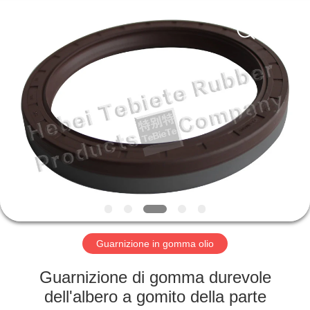
Te
Rubber
Product
Co.,
Ltd..
All
Rights
Reserved.
CASA
Developed
by
ECER
PRODOTTI
CIRCA
NOI
GIRO
DELLA
Guarnizione in gomma olio
FABBRICA
Guarnizione di gomma durevole
dell'albero a gomito della parte