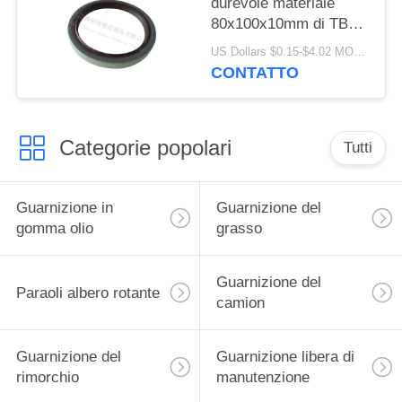
durevole materiale
80x100x10mm di TB
del labbro della
US Dollars $0.15-$4.02 MOQ:20pcs
guarnizione singolo di
CONTATTO
qualità di della
guarnizione alto
Categorie popolari
Tutti
Guarnizione in
Guarnizione del
gomma olio
grasso
Guarnizione del
Paraoli albero rotante
camion
Guarnizione del
Guarnizione libera di
rimorchio
manutenzione