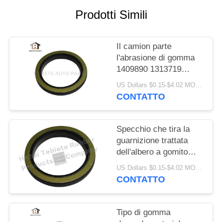
PRIVACY
Prodotti Simili
POLICY
Il camion parte
l'abrasione di gomma
1409890 1313719
resistenti di
US Dollars $0.15-$4.02 MOQ:10PCS
invecchiamento
CONTATTO
dell'isolamento della
guarnizione dell'albero
a gomito di FFPM
Specchio che tira la
guarnizione trattata
dell'albero a gomito
75x100x10/13mm per
US Dollars $0.15-$4.02 MOQ:500pcs
la guarnizione rotatoria
CONTATTO
interna del camion
1409890 di Scania
Tipo di gomma