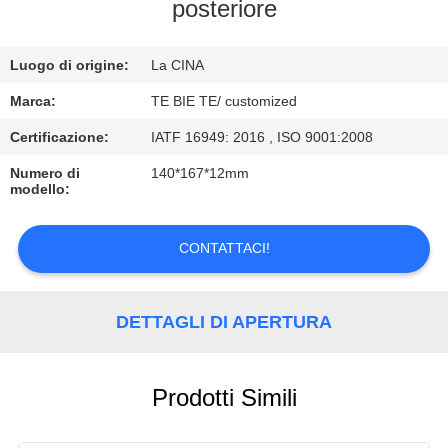
CONTROLLO
posteriore
DI
Luogo di origine:
La CINA
QUALITÀ
Marca:
TE BIE TE/ customized
CONTATTICI
Certificazione:
IATF 16949: 2016 , ISO 9001:2008
Numero di
140*167*12mm
modello:
NOTIZIE
CONTATTACI!
CASI
DETTAGLI DI APERTURA
Prodotti Simili