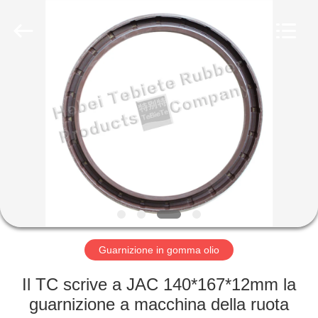
gomma
olio
fornitore.
Copyright
©
2019
-
2023
CASA
rubberoil-
seal.com.
All
Rights
Reserved.
PRODOTTI
CIRCA
NOI
GIRO
DELLA
Guarnizione in gomma olio
FABBRICA
Il TC scrive a JAC 140*167*12mm la
guarnizione a macchina della ruota