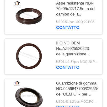
Asse resistente NBR
70x95x12/17.5mm del
camion della
guarnizione del camion
USD0.51/pcs MOQ:20 PCS
di Dongfeng
CONTATTO
70*95*12/17.5mm
Il CINO OEM
No.AZ9925520223
della guarnizione
dell'asse dell'equilibrio
USD1.1-1.5 /pcs MOQ:20 PCS
di HOWO gradua
CONTATTO
160*194*10.5mm
secondo la misura di
gomma
Guarnizione di gomma
NO.0256647700/025664680
dell'OEM OIR per
l'asse 117.5*158*17.8
USD2.46-3.2/pcs MOQ:PCS 1000
millimetro di BPW per il