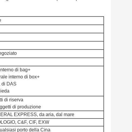
e
egoziato
interno di bag+
rale interno di box+
a di DAS
hieda
i di riserva
oggetti di produzione
ERAL EXPRESS, da aria, dal mare
OGIO, C&F, CIF, EXW
ualsiasi porto della Cina