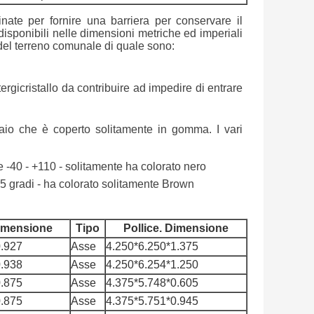
inate per fornire una barriera per conservare il
disponibili nelle dimensioni metriche ed imperiali
e del terreno comunale di quale sono:
ergicristallo da contribuire ad impedire di entrare
aio che è coperto solitamente in gomma. I vari
-40 - +110 - solitamente ha colorato nero
 gradi - ha colorato solitamente Brown
Dimensione
Tipo
Pollice. Dimensione
0.927
Asse
4.250*6.250*1.375
0.938
Asse
4.250*6.254*1.250
0.875
Asse
4.375*5.748*0.605
0.875
Asse
4.375*5.751*0.945