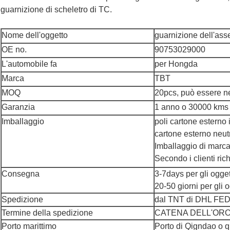
guarnizione di scheletro di TC.
Nome dell'oggetto
guarnizione dell'ass
OE no.
90753029000
L'automobile fa
per Hongda
Marca
TBT
MOQ
20pcs, può essere n
Garanzia
1 anno o 30000 kms
Imballaggio
poli cartone esterno 
cartone esterno neut
Imballaggio di marc
Secondo i clienti ric
Consegna
3-7days per gli oggett
20-50 giorni per gli 
Spedizione
dal TNT di DHL FED
Termine della spedizione
CATENA DELL'OROL
Porto marittimo
Porto di Qigndao o q