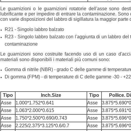
Le guarnizioni o le guarnizioni rotatorie dell'asse sono dest
lubrificante e per impedire di entrare la contaminazione. Sono 
con varie disposizioni del labbro di sigillatura la maggior part
R21 - Singolo labbro balzato
R23 - Singolo labbro balzato con l'aggiunta di un labbro del t
contaminazione
Le guarnizioni sono costruite facendo uso di un caso d'acci
materiali sono disponibili i materiali più comuni sono:
Gomma di nitrile (NBR) - grado C delle gamme di temperature 
Di gomma (FPM) - di temperature di C delle gamme -30 - +225
Tipo
Inch.Size
Tipo
Pollice. 
Asse
1.000*1.752*0.641
Asse
3.875*5.690*
Asse
1.063*2.000*0.615
Asse
3.875*5.691*
Asse
1.750*2.500*0.690/0.743
Asse
3.875*5.696*
Asse
2.225/2.375*3.125*0.6/0.7
Asse
3.875*5.696*