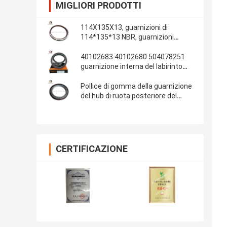
MIGLIORI PRODOTTI
114X135X13, guarnizioni di
114*135*13 NBR, guarnizioni
automobilistiche, parti di gomma,
materiale delle guarnizioni: NBR
40102683 40102680 504078251
guarnizione interna del labirinto
della guarnizione dell'albero a
gomito di IVECO 100*130*13/14
Pollice di gomma della guarnizione
del hub di ruota posteriore del
ponte 13T dell'OEM 681734 Fuwa
108x153x17 4.250x6.000x0.680
CERTIFICAZIONE