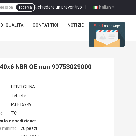
Richiedere un preventivo
|
Italian
Ricerca
DI QUALITÀ
CONTATTICI
NOTIZIE
CASI
27x40x6 NBR OE non 90753029000
HEBEI.CHINA
Tebiete
IATF16949
o:
TC
nto e spedizione:
e minimo:
20 pezzi