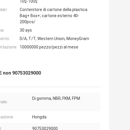
10$-100$
lari:
Contenitore di cartone della plastica
Bag+ Box+; cartone esterno 40-
200pcs/
na:
30 ays
ento:
D/A, T/T, Western Union, MoneyGram
entazione:
10000000 pezzo/pezzi al mese
OE non 90753029000
Di gomma, NBR, FKM, FPM
iale:
cazione:
Hongda
:
90753029000