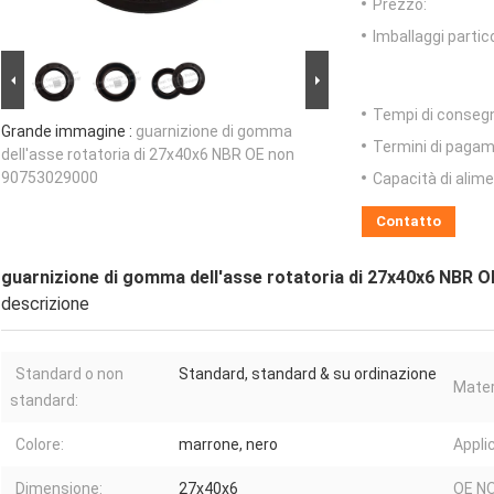
Prezzo:
Imballaggi partico
Tempi di conseg
Grande immagine :
guarnizione di gomma
Termini di pagam
dell'asse rotatoria di 27x40x6 NBR OE non
90753029000
Capacità di alim
Contatto
guarnizione di gomma dell'asse rotatoria di 27x40x6 NBR 
descrizione
Standard o non
Standard, standard & su ordinazione
Mater
standard:
Colore:
marrone, nero
Appli
Dimensione:
27x40x6
OE NO