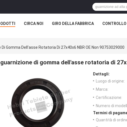
RODOTTI
CIRCA NOI
GIRO DELLA FABBRICA
CONTROLLO 
e Di Gomma Dell'asse Rotatoria Di 27x40x6 NBR OE Non 90753029000
guarnizione di gomma dell'asse rotatoria di 
Dettagli:
Luogo di origine:
Marca:
Certificazione:
Numero di modell
Termini di pagame
Quantità di ordin