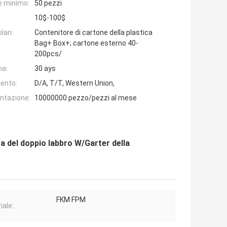
e minimo:
50 pezzi
10$-100$
lari:
Contenitore di cartone della plastica
Bag+ Box+; cartone esterno 40-
200pcs/
na:
30 ays
ento:
D/A, T/T, Western Union,
entazione:
10000000 pezzo/pezzi al mese
a del doppio labbro W/Garter della
FKM FPM
iale: