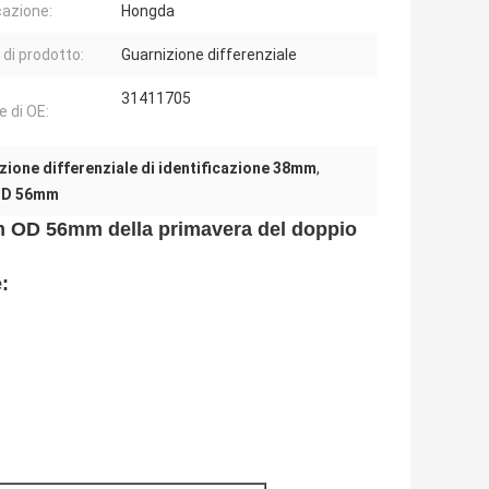
cazione:
Hongda
di prodotto:
Guarnizione differenziale
31411705
e di OE:
zione differenziale di identificazione 38mm
,
 OD 56mm
mm OD 56mm della primavera del doppio
e
: