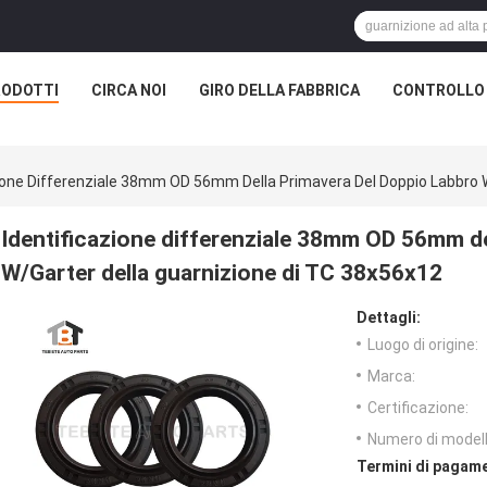
RODOTTI
CIRCA NOI
GIRO DELLA FABBRICA
CONTROLLO 
zione Differenziale 38mm OD 56mm Della Primavera Del Doppio Labbro 
Identificazione differenziale 38mm OD 56mm de
W/Garter della guarnizione di TC 38x56x12
Dettagli:
Luogo di origine:
Marca:
Certificazione:
Numero di modell
Termini di pagame