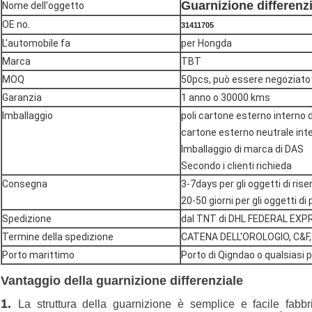
Guarnizione differenz
Nome dell'oggetto
OE no.
31411705
L'automobile fa
per Hongda
Marca
TBT
MOQ
50pcs, può essere negoziato
Garanzia
1 anno o 30000 kms
Imballaggio
poli cartone esterno interno 
cartone esterno neutrale int
Imballaggio di marca di DAS
Secondo i clienti richieda
Consegna
3-7days per gli oggetti di rise
20-50 giorni per gli oggetti d
Spedizione
dal TNT di DHL FEDERAL EXPRE
Termine della spedizione
CATENA DELL'OROLOGIO, C&F, 
Porto marittimo
Porto di Qigndao o qualsiasi p
Vantaggio della
guarnizione differenziale
1.
La struttura della guarnizione è semplice e facile fabb