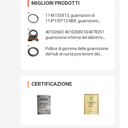
MIGLIORI PRODOTTI
114X135X13, guarnizioni di
114*135*13 NBR, guarnizioni
automobilistiche, parti di gomma,
materiale delle guarnizioni: NBR
40102683 40102680 504078251
guarnizione interna del labirinto
della guarnizione dell'albero a
gomito di IVECO 100*130*13/14
Pollice di gomma della guarnizione
del hub di ruota posteriore del
ponte 13T dell'OEM 681734 Fuwa
108x153x17 4.250x6.000x0.680
CERTIFICAZIONE