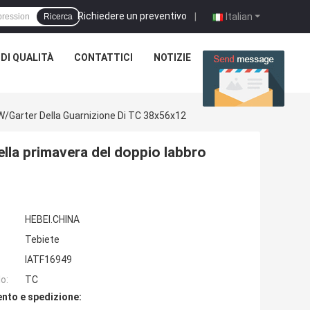
Richiedere un preventivo
|
Italian
Ricerca
DI QUALITÀ
CONTATTICI
NOTIZIE
CASI
W/Garter Della Guarnizione Di TC 38x56x12
lla primavera del doppio labbro
HEBEI.CHINA
Tebiete
IATF16949
o:
TC
nto e spedizione: