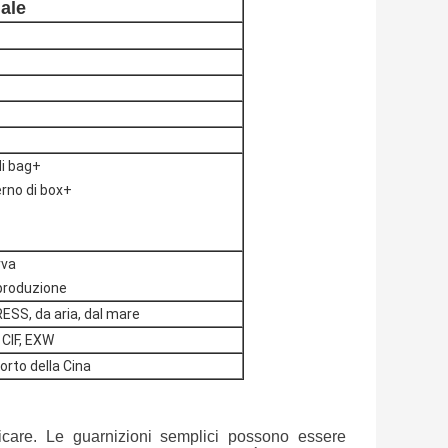
iale
di bag+
erno di box+
rva
i produzione
SS, da aria, dal mare
CIF, EXW
orto della Cina
ricare. Le guarnizioni semplici possono essere