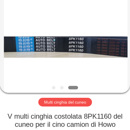
gomma
olio
fornitore.
Copyright
©
2019
-
2023
CASA
rubberoil-
seal.com.
All
Rights
Reserved.
PRODOTTI
CIRCA
NOI
GIRO
DELLA
Multi cinghia del cuneo
FABBRICA
V multi cinghia costolata 8PK1160 del
cuneo per il cino camion di Howo