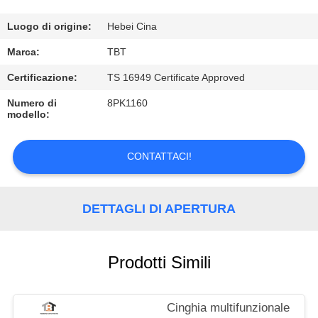
CONTROLLO
DI
Luogo di origine:
Hebei Cina
QUALITÀ
Marca:
TBT
Certificazione:
TS 16949 Certificate Approved
CONTATTICI
Numero di
8PK1160
modello:
NOTIZIE
CONTATTACI!
CASI
DETTAGLI DI APERTURA
Prodotti Simili
Cinghia multifunzionale