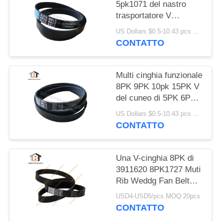
5pk1071 del nastro
trasportatore V
dell'OEM D5010224370
US Dollars $0.5-10.43 pcs MOQ:50 pezzi
CONTATTO
Multi cinghia funzionale
8PK 9PK 10pk 15PK V
del cuneo di 5PK 6PK -
cinghia
US Dollars $0.5-10.43 pcs MOQ:50 pezzi
CONTATTO
Una V-cinghia 8PK di
3911620 8PK1727 Muti
Rib Weddg Fan Belt
For Cummins Engine
USD4-USD5/pcs MOQ:20pcs
CONTATTO