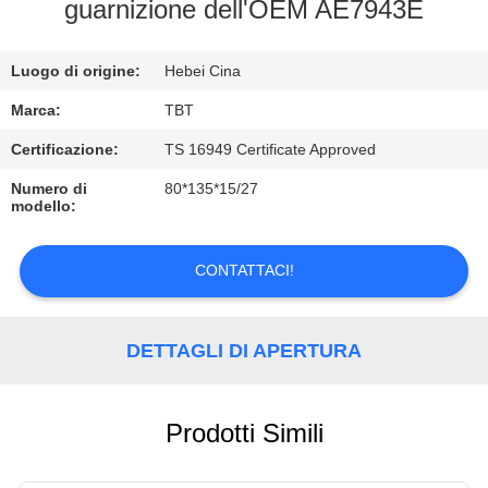
CONTROLLO
guarnizione dell'OEM AE7943E
DI
Luogo di origine:
Hebei Cina
QUALITÀ
Marca:
TBT
CONTATTICI
Certificazione:
TS 16949 Certificate Approved
Numero di
80*135*15/27
modello:
NOTIZIE
CONTATTACI!
CASI
DETTAGLI DI APERTURA
Prodotti Simili