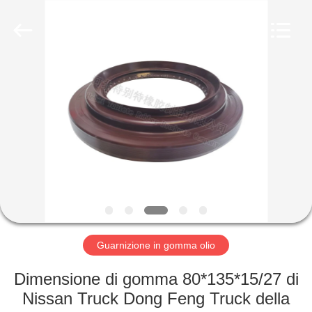
gomma
olio
fornitore.
Copyright
©
2019
-
2023
CASA
rubberoil-
seal.com.
All
Rights
Reserved.
PRODOTTI
CIRCA
NOI
GIRO
DELLA
Guarnizione in gomma olio
FABBRICA
Dimensione di gomma 80*135*15/27 di
Nissan Truck Dong Feng Truck della