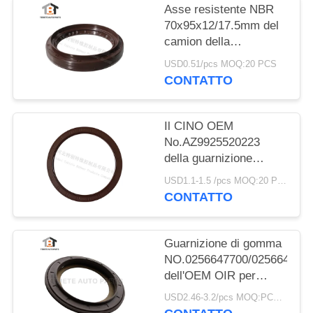
Asse resistente NBR
70x95x12/17.5mm del
camion della
guarnizione del camion
USD0.51/pcs MOQ:20 PCS
di Dongfeng
CONTATTO
70*95*12/17.5mm
Il CINO OEM
No.AZ9925520223
della guarnizione
dell'asse dell'equilibrio
USD1.1-1.5 /pcs MOQ:20 PCS
di HOWO gradua
CONTATTO
160*194*10.5mm
secondo la misura di
gomma
Guarnizione di gomma
NO.0256647700/025664680
dell'OEM OIR per
l'asse 117.5*158*17.8
USD2.46-3.2/pcs MOQ:PCS 1000
millimetro di BPW per il