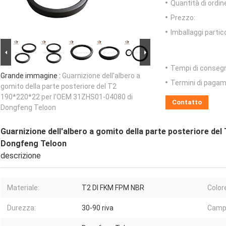
Quantità di ordin
Prezzo:
Imballaggi partico
Tempi di conseg
Grande immagine :
Guarnizione dell'albero a
Termini di pagam
gomito della parte posteriore del T2
190*220*22 per l'OEM 31ZHS01-04080 di
Contatto
Dongfeng Teloon
Guarnizione dell'albero a gomito della parte posteriore de
Dongfeng Teloon
descrizione
Materiale:
T2 DI FKM FPM NBR
Color
Durezza:
30-90 riva
Camp