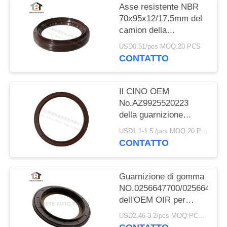
Asse resistente NBR
70x95x12/17.5mm del
camion della
guarnizione del camion
USD0.51/pcs MOQ:20 PCS
di Dongfeng
CONTATTO
70*95*12/17.5mm
Il CINO OEM
No.AZ9925520223
della guarnizione
dell'asse dell'equilibrio
USD1.1-1.5 /pcs MOQ:20 PCS
di HOWO gradua
CONTATTO
160*194*10.5mm
secondo la misura di
gomma
Guarnizione di gomma
NO.0256647700/025664680
dell'OEM OIR per
l'asse 117.5*158*17.8
USD2.46-3.2/pcs MOQ:PCS 1000
millimetro di BPW per il