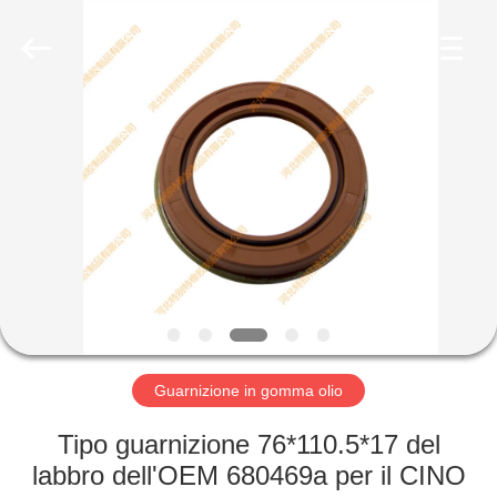
gomma
olio
fornitore.
Copyright
©
2019
-
2023
CASA
rubberoil-
seal.com.
All
Rights
Reserved.
PRODOTTI
CIRCA
NOI
GIRO
DELLA
Guarnizione in gomma olio
FABBRICA
Tipo guarnizione 76*110.5*17 del
labbro dell'OEM 680469a per il CINO