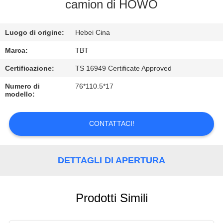
CONTROLLO
camion di HOWO
DI
Luogo di origine:
Hebei Cina
QUALITÀ
Marca:
TBT
CONTATTICI
Certificazione:
TS 16949 Certificate Approved
Numero di
76*110.5*17
modello:
NOTIZIE
CONTATTACI!
CASI
DETTAGLI DI APERTURA
Prodotti Simili