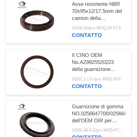
Asse resistente NBR
70x95x12/17.5mm del
camion della
guarnizione del camion
USD0.51/pcs MOQ:20 PCS
di Dongfeng
CONTATTO
70*95*12/17.5mm
Il CINO OEM
No.AZ9925520223
della guarnizione
dell'asse dell'equilibrio
USD1.1-1.5 /pcs MOQ:20 PCS
di HOWO gradua
CONTATTO
160*194*10.5mm
secondo la misura di
gomma
Guarnizione di gomma
NO.0256647700/025664680
dell'OEM OIR per
l'asse 117.5*158*17.8
USD2.46-3.2/pcs MOQ:PCS 1000
millimetro di BPW per il