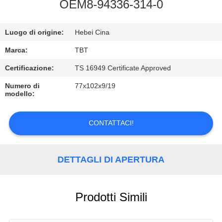
CONTROLLO
OEM8-94336-314-0
DI
Luogo di origine:
Hebei Cina
QUALITÀ
Marca:
TBT
CONTATTICI
Certificazione:
TS 16949 Certificate Approved
Numero di
77x102x9/19
modello:
NOTIZIE
CONTATTACI!
CASI
DETTAGLI DI APERTURA
Prodotti Simili