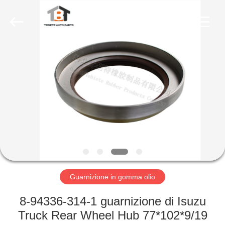
gomma
olio
fornitore.
Copyright
©
2019
-
2023
CASA
rubberoil-
seal.com.
All
Rights
Reserved.
PRODOTTI
CIRCA
NOI
GIRO
DELLA
Guarnizione in gomma olio
FABBRICA
8-94336-314-1 guarnizione di Isuzu
Truck Rear Wheel Hub 77*102*9/19