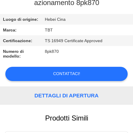
CONTROLLO
azionamento 8pk870
DI
Luogo di origine:
Hebei Cina
QUALITÀ
Marca:
TBT
CONTATTICI
Certificazione:
TS 16949 Certificate Approved
Numero di
8pk870
modello:
NOTIZIE
CONTATTACI!
CASI
DETTAGLI DI APERTURA
Prodotti Simili