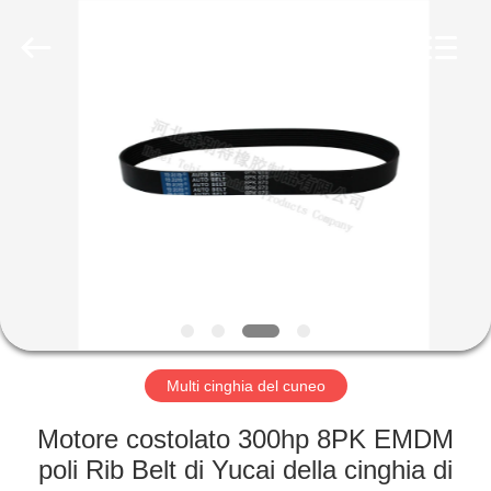
gomma
olio
fornitore.
Copyright
©
2019
-
2023
CASA
rubberoil-
seal.com.
All
Rights
Reserved.
PRODOTTI
CIRCA
NOI
GIRO
DELLA
Multi cinghia del cuneo
FABBRICA
Motore costolato 300hp 8PK EMDM
poli Rib Belt di Yucai della cinghia di