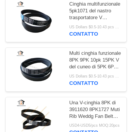
Cinghia multifunzionale
5pk1071 del nastro
trasportatore V
dell'OEM D5010224370
US Dollars $0.5-10.43 pcs MOQ:50 pezzi
CONTATTO
Multi cinghia funzionale
8PK 9PK 10pk 15PK V
del cuneo di 5PK 6PK -
cinghia
US Dollars $0.5-10.43 pcs MOQ:50 pezzi
CONTATTO
Una V-cinghia 8PK di
3911620 8PK1727 Muti
Rib Weddg Fan Belt
For Cummins Engine
USD4-USD5/pcs MOQ:20pcs