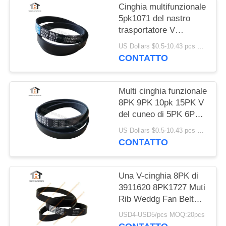
Cinghia multifunzionale
5pk1071 del nastro
trasportatore V
dell'OEM D5010224370
US Dollars $0.5-10.43 pcs MOQ:50 pezzi
CONTATTO
Multi cinghia funzionale
8PK 9PK 10pk 15PK V
del cuneo di 5PK 6PK -
cinghia
US Dollars $0.5-10.43 pcs MOQ:50 pezzi
CONTATTO
Una V-cinghia 8PK di
3911620 8PK1727 Muti
Rib Weddg Fan Belt
For Cummins Engine
USD4-USD5/pcs MOQ:20pcs