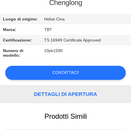
CONTROLLO
Chenglong
DI
Luogo di origine:
Hebei Cina
QUALITÀ
Marca:
TBT
CONTATTICI
Certificazione:
TS 16949 Certificate Approved
Numero di
10pk1590
modello:
NOTIZIE
CONTATTACI!
CASI
DETTAGLI DI APERTURA
Prodotti Simili