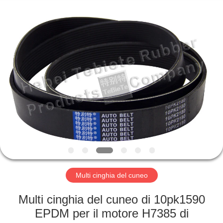
gomma
olio
fornitore.
Copyright
©
2019
-
2023
CASA
rubberoil-
seal.com.
All
Rights
Reserved.
PRODOTTI
CIRCA
NOI
GIRO
DELLA
Multi cinghia del cuneo
FABBRICA
Multi cinghia del cuneo di 10pk1590
EPDM per il motore H7385 di