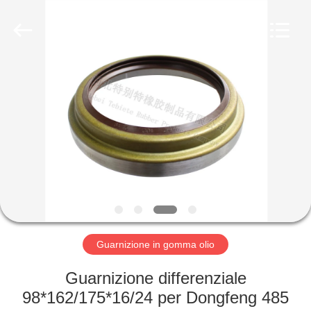
gomma
olio
fornitore.
Copyright
©
2019
-
2023
CASA
rubberoil-
seal.com.
All
Rights
Reserved.
PRODOTTI
CIRCA
NOI
GIRO
DELLA
Guarnizione in gomma olio
FABBRICA
Guarnizione differenziale
98*162/175*16/24 per Dongfeng 485