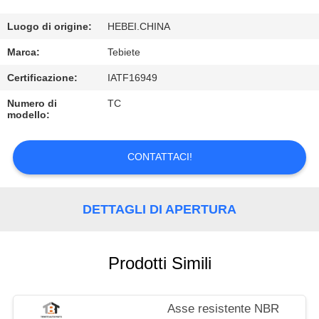
CONTROLLO
DI
Luogo di origine:
HEBEI.CHINA
QUALITÀ
Marca:
Tebiete
Certificazione:
IATF16949
CONTATTICI
Numero di
TC
modello:
NOTIZIE
CONTATTACI!
CASI
DETTAGLI DI APERTURA
Prodotti Simili
Asse resistente NBR