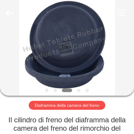
gomma
olio
fornitore.
Copyright
©
2019
-
2022
CASA
rubberoil-
seal.com.
All
Rights
Reserved.
PRODOTTI
CIRCA
NOI
GIRO
DELLA
Diaframma della camera del freno
FABBRICA
Il cilindro di freno del diaframma della
camera del freno del rimorchio del