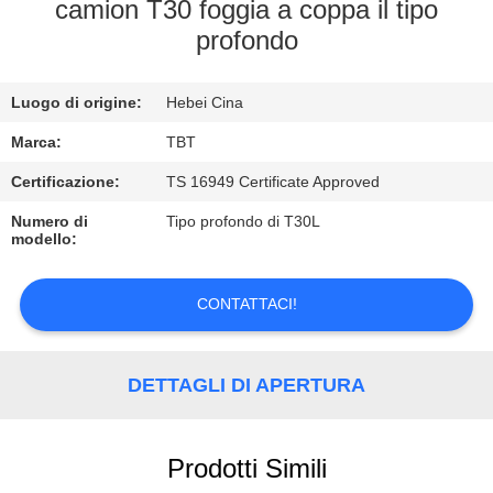
CONTROLLO
camion T30 foggia a coppa il tipo
profondo
DI
QUALITÀ
Luogo di origine:
Hebei Cina
CONTATTICI
Marca:
TBT
Certificazione:
TS 16949 Certificate Approved
NOTIZIE
Numero di
Tipo profondo di T30L
modello:
CASI
CONTATTACI!
DETTAGLI DI APERTURA
Prodotti Simili