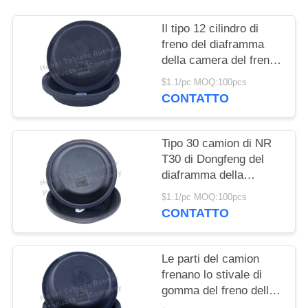
Il tipo 12 cilindro di
freno del diaframma
della camera del freno
aerodinamico foggia a
$1.1/pc MOQ:100pcs
coppa la progettazione
CONTATTO
su misura
Tipo 30 camion di NR
T30 di Dongfeng del
diaframma della
camera del freno
$1.1/pc MOQ:100pcs
CONTATTO
Le parti del camion
frenano lo stivale di
gomma del freno delle
tazze T30 del cilindro