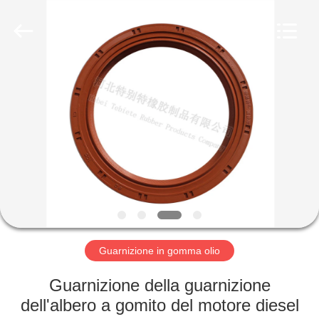
gomma
olio
fornitore.
Copyright
©
2019
-
2023
CASA
rubberoil-
seal.com.
All
Rights
Reserved.
PRODOTTI
CIRCA
NOI
GIRO
DELLA
Guarnizione in gomma olio
FABBRICA
Guarnizione della guarnizione
dell'albero a gomito del motore diesel