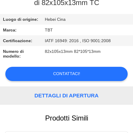
CONTROLLO
di 82x105x13mm TC
DI
Luogo di origine:
Hebei Cina
QUALITÀ
Marca:
TBT
CONTATTICI
Certificazione:
IATF 16949: 2016 , ISO 9001:2008
Numero di
82x105x13mm 82*105*13mm
modello:
NOTIZIE
CONTATTACI!
CASI
DETTAGLI DI APERTURA
Prodotti Simili