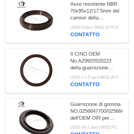
Asse resistente NBR
70x95x12/17.5mm del
camion della
guarnizione del camion
USD0.51/pcs MOQ:20 PCS
di Dongfeng
CONTATTO
70*95*12/17.5mm
Il CINO OEM
No.AZ9925520223
della guarnizione
dell'asse dell'equilibrio
USD1.1-1.5 /pcs MOQ:20 PCS
di HOWO gradua
CONTATTO
160*194*10.5mm
secondo la misura di
gomma
Guarnizione di gomma
NO.0256647700/025664680
dell'OEM OIR per
l'asse 117.5*158*17.8
USD2.46-3.2/pcs MOQ:PCS 1000
millimetro di BPW per il