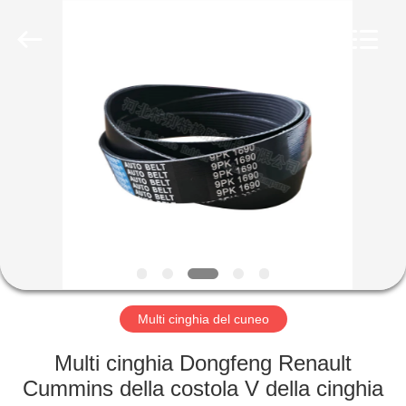
gomma
olio
fornitore.
Copyright
©
2019
-
2022
CASA
rubberoil-
seal.com.
All
Rights
Reserved.
PRODOTTI
CIRCA
NOI
GIRO
DELLA
Multi cinghia del cuneo
FABBRICA
Multi cinghia Dongfeng Renault
Cummins della costola V della cinghia