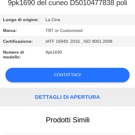
CONTROLLO
9pk1690 del cuneo D5010477838 poli
DI
Luogo di origine:
La Cina
QUALITÀ
Marca:
TBT or Customized
CONTATTICI
Certificazione:
IATF 16949: 2016 , ISO 9001:2008
Numero di
9pk1690
modello:
NOTIZIE
CONTATTACI!
CASI
DETTAGLI DI APERTURA
Prodotti Simili