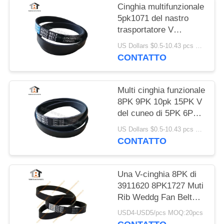
Cinghia multifunzionale
5pk1071 del nastro
trasportatore V
dell'OEM D5010224370
US Dollars $0.5-10.43 pcs MOQ:50 pezzi
CONTATTO
Multi cinghia funzionale
8PK 9PK 10pk 15PK V
del cuneo di 5PK 6PK -
cinghia
US Dollars $0.5-10.43 pcs MOQ:50 pezzi
CONTATTO
Una V-cinghia 8PK di
3911620 8PK1727 Muti
Rib Weddg Fan Belt
For Cummins Engine
USD4-USD5/pcs MOQ:20pcs