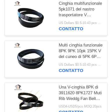
Cinghia multifunzionale
5pk1071 del nastro
trasportatore V
dell'OEM D5010224370
US Dollars $0.5-10.43 pcs MOQ:50 pezzi
CONTATTO
Multi cinghia funzionale
8PK 9PK 10pk 15PK V
del cuneo di 5PK 6PK -
cinghia
US Dollars $0.5-10.43 pcs MOQ:50 pezzi
CONTATTO
Una V-cinghia 8PK di
3911620 8PK1727 Muti
Rib Weddg Fan Belt
For Cummins Engine
USD4-USD5/pcs MOQ:20pcs