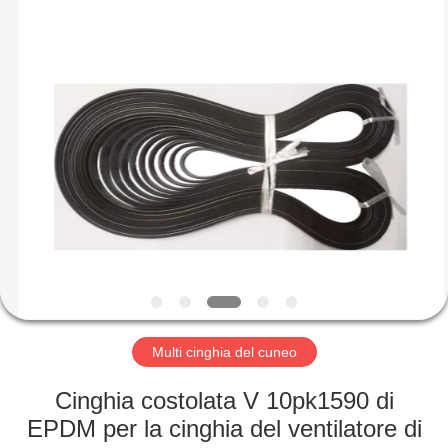
gomma
olio
fornitore.
Copyright
©
2019
-
2023
CASA
rubberoil-
seal.com.
All
Rights
Reserved.
PRODOTTI
CIRCA
NOI
GIRO
DELLA
Multi cinghia del cuneo
FABBRICA
Cinghia costolata V 10pk1590 di
EPDM per la cinghia del ventilatore di