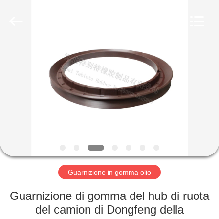
gomma
olio
fornitore.
Copyright
©
2019
-
2022
CASA
rubberoil-
seal.com.
All
Rights
Reserved.
PRODOTTI
CIRCA
NOI
GIRO
DELLA
Guarnizione in gomma olio
FABBRICA
Guarnizione di gomma del hub di ruota
del camion di Dongfeng della