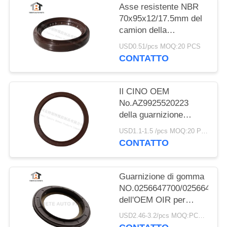
Asse resistente NBR
70x95x12/17.5mm del
camion della
guarnizione del camion
USD0.51/pcs MOQ:20 PCS
di Dongfeng
CONTATTO
70*95*12/17.5mm
Il CINO OEM
No.AZ9925520223
della guarnizione
dell'asse dell'equilibrio
USD1.1-1.5 /pcs MOQ:20 PCS
di HOWO gradua
CONTATTO
160*194*10.5mm
secondo la misura di
gomma
Guarnizione di gomma
NO.0256647700/025664680
dell'OEM OIR per
l'asse 117.5*158*17.8
USD2.46-3.2/pcs MOQ:PCS 1000
millimetro di BPW per il