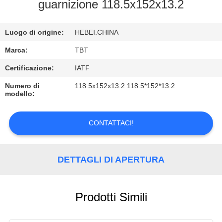
CONTROLLO
guarnizione 118.5x152x13.2
DI
Luogo di origine:
HEBEI.CHINA
QUALITÀ
Marca:
TBT
CONTATTICI
Certificazione:
IATF
Numero di
118.5x152x13.2 118.5*152*13.2
modello:
NOTIZIE
CONTATTACI!
CASI
DETTAGLI DI APERTURA
Prodotti Simili