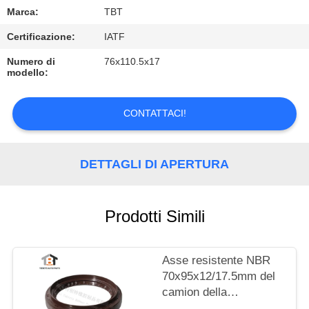
CONTROLLO
Marca:
TBT
DI
Certificazione:
IATF
QUALITÀ
Numero di
76x110.5x17
modello:
CONTATTICI
CONTATTACI!
NOTIZIE
DETTAGLI DI APERTURA
CASI
Prodotti Simili
Asse resistente NBR
70x95x12/17.5mm del
camion della
guarnizione del camion