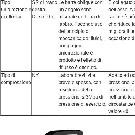
Tipo
SR di mano
Le barre oblique con
È collegato 
unidirezionale
destra,
un angolo sono
dell'asse. A 
di riflusso
DL sinistro
misurate nell'aria del
radiale è pi
labbro. Facendo uso
che riduce l
del principio di
migliora il 
meccanica dei fluidi, il
occasione d
pompaggio
unidirezionale è
prodotto e l'effetto di
riflusso è ottenuto.
Tipo di
NY
Labbra brevi, vita
Adatto ad o
compressione
breve e spessa, con
pressione, a
resistenza della
pressione de
pressione, ≤ 3Mpa di
nell'ambito d
pressione di esercizio.
circostanze 
valore ≤8.