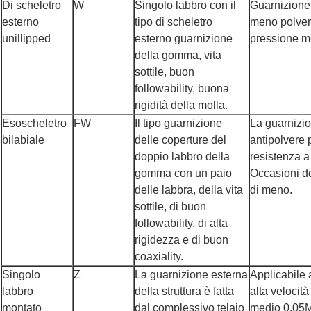
Di scheletro
W
Singolo labbro con il
Guarnizione 
esterno
tipo di scheletro
meno polvere
unillipped
esterno guarnizione
pressione m
della gomma, vita
sottile, buon
followability, buona
rigidità della molla.
Esoscheletro
FW
Il tipo guarnizione
La guarnizio
bilabiale
delle coperture del
antipolvere 
doppio labbro della
resistenza 
gomma con un paio
Occasioni de
delle labbra, della vita
di meno.
sottile, di buon
followability, di alta
rigidezza e di buon
coaxiality.
Singolo
Z
La guarnizione esterna
Applicabile 
labbro
della struttura è fatta
alta velocità
montato
dal complessivo telaio
medio 0.05Mp