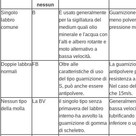
nessun
Singolo
B
È usato generalmente
Guarnizione 
labbro
per la sigillatura del
meno polvere
comune
medium quali olio
pressione m
minerale e l'acqua con
l'alti e albero rotante e
moto alternativo a
bassa velocità.
Doppie labbra
FB
Oltre alle
La guarnizio
normali
caratteristiche di uso
antipolvere 
del tipo guarnizione di
resistenza 
S, può anche essere
Nel caso del
antipolvere.
che 15m/s.
Nessun tipo
La BV
il singolo tipo senza
Generalmente
della molla
primavera del labbro
bassa velocit
interno-ha avvolto la
lubrificando 
guarnizione di gomma
inferiore o 
di scheletro.