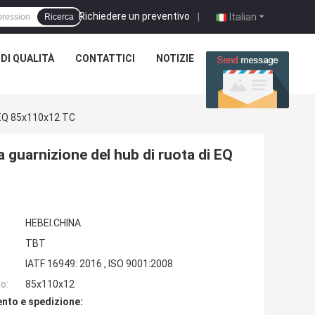
Richiedere un preventivo
|
Italian
Ricerca
DI QUALITÀ
CONTATTICI
NOTIZIE
CASI
i EQ 85x110x12 TC
 guarnizione del hub di ruota di EQ
HEBEI.CHINA
TBT
IATF 16949: 2016 , ISO 9001:2008
o:
85x110x12
nto e spedizione: