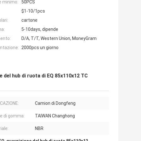
e minimo:
50PCS
$1-10/1pcs
lari:
cartone
na:
5-10days, dipende
ento:
D/A, T/T, Western Union, MoneyGram
entazione:
2000pcs un giorno
e del hub di ruota di EQ 85x110x12 TC
ICAZIONE:
Camion di Dongfeng
ne di gomma:
TAIWAN Changhong
iale:
NBR