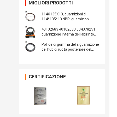
MIGLIORI PRODOTTI
114X135X13, guarnizioni di
114*135*13 NBR, guarnizioni
automobilistiche, parti di gomma,
materiale delle guarnizioni: NBR
40102683 40102680 504078251
guarnizione interna del labirinto
della guarnizione dell'albero a
gomito di IVECO 100*130*13/14
Pollice di gomma della guarnizione
del hub di ruota posteriore del
ponte 13T dell'OEM 681734 Fuwa
108x153x17 4.250x6.000x0.680
CERTIFICAZIONE