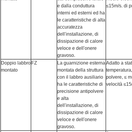
e dalla conduttura
≤15m/s. di p
interni ed esterni ed ha
le caratteristiche di alta
accuratezza
dell'installazione, di
dissipazione di calore
veloce e dell'onere
gravoso.
Doppio labbro
FZ
La guarnizione esterna
Adatto a sta
montato
montata della struttura
temperatura, 
con il labbro ausiliario
polvere, ≤ m
ha le caratteristiche di
velocità ≤15
precisione antipolvere
e alta
dell'installazione, di
dissipazione di calore
veloce e dell'onere
gravoso.