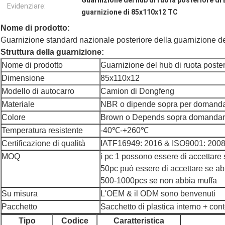
Guarnizione del hub di ruota posteriore di
Evidenziare:
guarnizione di 85x110x12 TC
Nome di prodotto:
Guarnizione standard nazionale posteriore della guarnizione d
Struttura della guarnizione:
Nome di prodotto
Guarnizione del hub di ruota poster
Dimensione
85x110x12
Modello di autocarro
Camion di Dongfeng
Materiale
NBR o dipende sopra per domand
Colore
Brown o Depends sopra domanda
Temperatura resistente
-40℃-+260℃
Certificazione di qualità
IATF16949: 2016 & ISO9001: 200
MOQ
i pc 1 possono essere di accettare 
50pc può essere di accettare se a
500-1000pcs se non abbia muffa
Su misura
L'OEM & il ODM sono benvenuti
Pacchetto
Sacchetto di plastica interno + cont
Tipo
Codice
Caratteristica