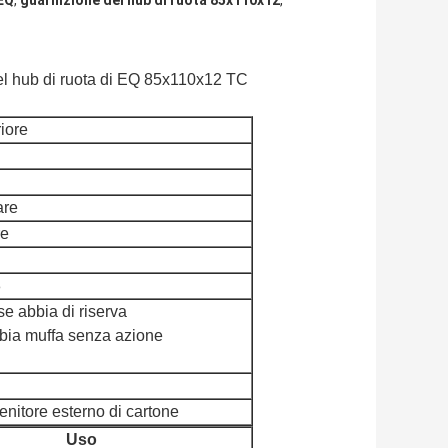
 EQ
,
guarnizione del hub di ruota 85x110x12
,
el hub di ruota di EQ 85x110x12 TC
iore
are
re
8
se abbia di riserva
bbia muffa senza azione
enitore esterno di cartone
Uso