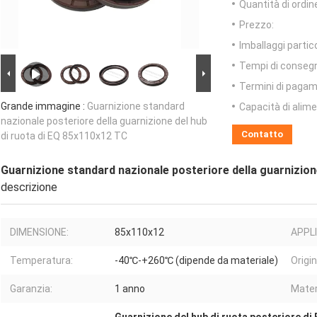
Quantità di ordin
Prezzo:
Imballaggi partico
Tempi di conseg
Termini di pagam
Grande immagine :
Guarnizione standard
Capacità di alim
nazionale posteriore della guarnizione del hub
Contatto
di ruota di EQ 85x110x12 TC
Guarnizione standard nazionale posteriore della guarnizion
descrizione
DIMENSIONE:
85x110x12
APPL
Temperatura:
-40℃-+260℃ (dipende da materiale)
Origi
Garanzia:
1 anno
Mater