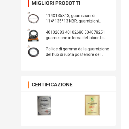
MIGLIORI PRODOTTI
114X135X13, guarnizioni di
114*135*13 NBR, guarnizioni
automobilistiche, parti di gomma,
materiale delle guarnizioni: NBR
40102683 40102680 504078251
guarnizione interna del labirinto
della guarnizione dell'albero a
gomito di IVECO 100*130*13/14
Pollice di gomma della guarnizione
del hub di ruota posteriore del
ponte 13T dell'OEM 681734 Fuwa
108x153x17 4.250x6.000x0.680
CERTIFICAZIONE