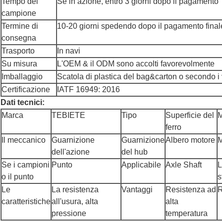
Tempo del
Se in azione, entro 3 giorni dopo il pagamento
campione
Termine di
10-20 giorni spedendo dopo il pagamento final
consegna
Trasporto
In navi
Su misura
L'OEM & il ODM sono accolti favorevolmente
Imballaggio
Scatola di plastica del bag&carton o secondo i v
Certificazione
IATF 16949: 2016
Dati tecnici:
Marca
TEBIETE
Tipo
Superficie del
M
ferro
Il meccanico
Guarnizione
Guarnizione
Albero motore
M
dell'azione
del hub
Se i campioni
Punto
Applicabile
Axle Shaft
L
o il punto
s
Le
La resistenza
Vantaggi
Resistenza ad
R
caratteristiche
all'usura, alta
alta
pressione
temperatura