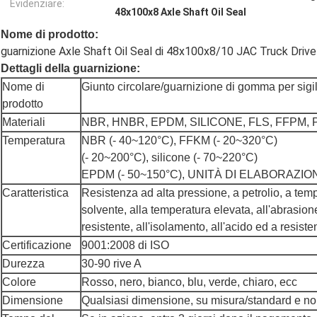
Evidenziare:
48x100x8 Axle Shaft Oil Seal
Nome di prodotto:
guarnizione Axle Shaft Oil Seal di 48x100x8/10 JAC Truck Drive
Dettagli della guarnizione:
Nome di
Giunto circolare/guarnizione di gomma per sigil
prodotto
Materiali
NBR, HNBR, EPDM, SILICONE, FLS, FFPM, 
Temperatura
NBR (- 40~120°C), FFKM (- 20~320°C)
(- 20~200°C), silicone (- 70~220°C)
EPDM (- 50~150°C), UNITÀ DI ELABORAZION
Caratteristica
Resistenza ad alta pressione, a petrolio, a tem
solvente, alla temperatura elevata, all'abrasione
resistente, all'isolamento, all'acido ed a resiste
Certificazione
9001:2008 di ISO
Durezza
30-90 rive A
Colore
Rosso, nero, bianco, blu, verde, chiaro, ecc
Dimensione
Qualsiasi dimensione, su misura/standard e no