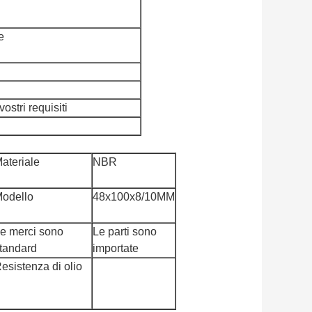
e
ostri requisiti
ateriale
NBR
odello
48x100x8/10MM
e merci sono
Le parti sono
tandard
importate
esistenza di olio