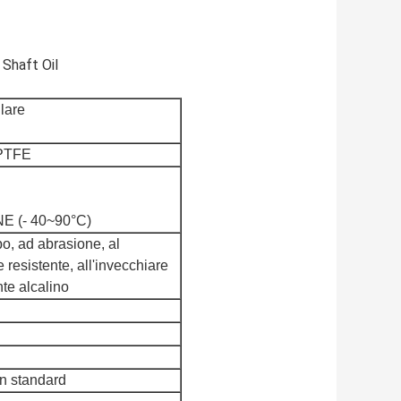
 Shaft Oil
lare
PTFE
E (- 40~90°C)
po, ad abrasione, al
 resistente, all'invecchiare
nte alcalino
n standard