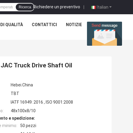
Richiedere un preventivo
|
Italian
Ricerca
DI QUALITÀ
CONTATTICI
NOTIZIE
CASI
 JAC Truck Drive Shaft Oil
Hebei.China
TBT
IATF 16949: 2016 , ISO 9001:2008
o:
48x100x8/10
nto e spedizione:
e minimo:
50 pezzi