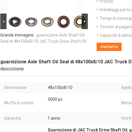
Prezzo:
Imballaggi partico
Tempi di conseg
Termini di pagam
Grande immagine :
guarnizione Axle Shaft Oil
Capacità di alim
Seal di 48x100x8/10 JAC Truck Drive Shaft Oil
Contatto
guarnizione Axle Shaft Oil Seal di 48x100x8/10 JAC Truck Dr
descrizione
Dimensione:
48x100x8/10
Applic
5000 pc
Muffa in azione:
Mater
Garanzia:
1 anno
Vesti
Guarnizione di JAC Truck Drive Shaft Oil
,
g