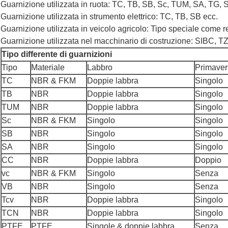
Guarnizione utilizzata in ruota: TC, TB, SB, Sc, TUM, SA, TG,
Guarnizione utilizzata in strumento elettrico: TC, TB, SB ecc.
Guarnizione utilizzata in veicolo agricolo: Tipo speciale come r
Guarnizione utilizzata nel macchinario di costruzione: SIBC, 
Tipo differente di guarnizioni
Tipo
Materiale
Labbro
Primaver
TC
NBR & FKM
Doppie labbra
Singolo
TB
NBR
Doppie labbra
Singolo
TUM
NBR
Doppie labbra
Singolo
Sc
NBR & FKM
Singolo
Singolo
SB
NBR
Singolo
Singolo
SA
NBR
Singolo
Singolo
CC
NBR
Doppie labbra
Doppio
vc
NBR & FKM
Singolo
Senza
VB
NBR
Singolo
Senza
Tcv
NBR
Doppie labbra
Singolo
TCN
NBR
Doppie labbra
Singolo
PTFE
PTFE
Singole & doppie labbra
Senza