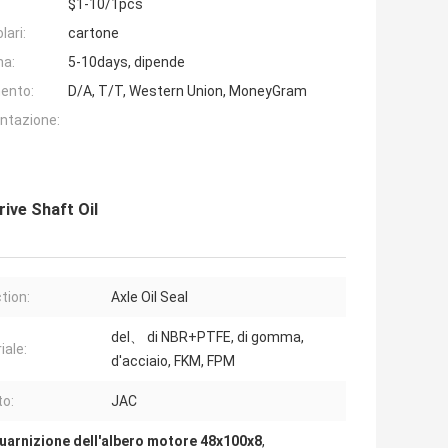
$1-10/1pcs
lari:
cartone
na:
5-10days, dipende
ento:
D/A, T/T, Western Union, MoneyGram
entazione:
ive Shaft Oil
tion:
Axle Oil Seal
del、 di NBR+PTFE, di gomma,
iale:
d'acciaio, FKM, FPM
to:
JAC
uarnizione dell'albero motore 48x100x8
,