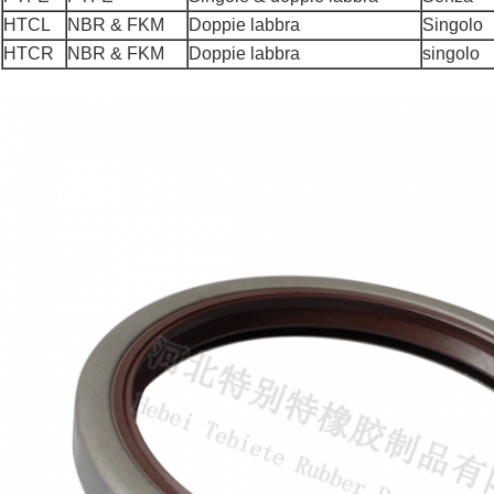
HTCL
NBR & FKM
Doppie labbra
Singolo
HTCR
NBR & FKM
Doppie labbra
singolo