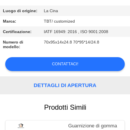
CONTROLLO
DI
Luogo di origine:
La Cina
QUALITÀ
Marca:
TBT/ customized
Certificazione:
IATF 16949: 2016 , ISO 9001:2008
CONTATTICI
Numero di
70x95x14x24.8 70*95*14/24.8
modello:
NOTIZIE
CONTATTACI!
CASI
DETTAGLI DI APERTURA
Prodotti Simili
Guarnizione di gomma