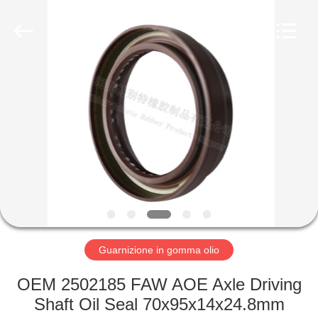
gomma
olio
fornitore.
Copyright
©
2019
-
2023
CASA
rubberoil-
seal.com.
All
Rights
Reserved.
PRODOTTI
CIRCA
NOI
GIRO
DELLA
Guarnizione in gomma olio
FABBRICA
OEM 2502185 FAW AOE Axle Driving
Shaft Oil Seal 70x95x14x24.8mm